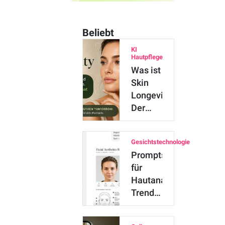
Beliebt
KI
Hautpflege
Was ist
Skin
Longevity?
Der
wissenschaftlich
bel…
Gesichtstechnologie
Prompts
für
Hautanalyse:
Trend-
Prompts,
promptfrei…