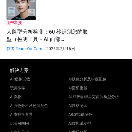
面部科技
人脸型分析检测：60 秒识别您的脸
型（检测工具 + AI 面部…
作者
Team YouCam
，2026年7月16日
解决方案
AR虚拟试妆
AI肤色分析及粉底配色
玩美教学
AI面部重塑
AI换妆
AI 菲茨帕特里克皮肤类型分析
AI肤色分析及粉底配色
AI性格测试
AI虚拟换背景
AR虚拟试发色
玩美AI顾问
AI虚拟试发型