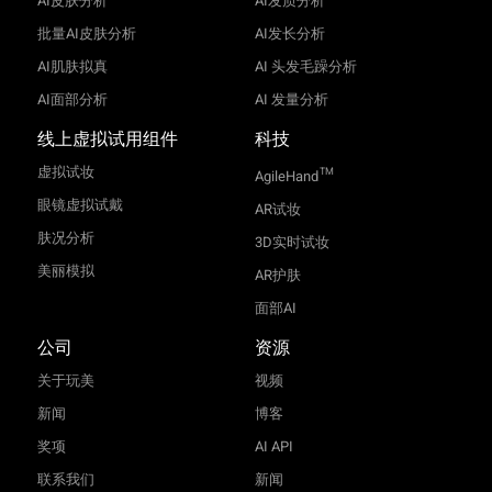
AI皮肤分析
AI发质分析
批量AI皮肤分析
AI发长分析
AI肌肤拟真
AI 头发毛躁分析
AI面部分析
AI 发量分析
线上虚拟试用组件
科技
虚拟试妆
TM
AgileHand
眼镜虚拟试戴
AR试妆
肤况分析
3D实时试妆
美丽模拟
AR护肤
面部AI
公司
资源
关于玩美
视频
新闻
博客
奖项
AI API
联系我们
新闻