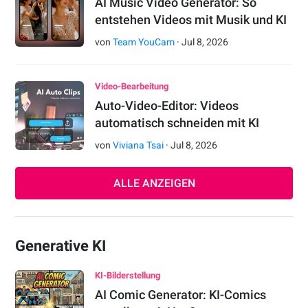
AI Music Video Generator: So
entstehen Videos mit Musik und KI
von
Team YouCam
·
Jul
8
,
2026
Video-Bearbeitung
Auto-Video-Editor: Videos
automatisch schneiden mit KI
von
Viviana Tsai
·
Jul
8
,
2026
ALLE ANZEIGEN
Generative KI
KI-Bilderstellung
AI Comic Generator: KI-Comics