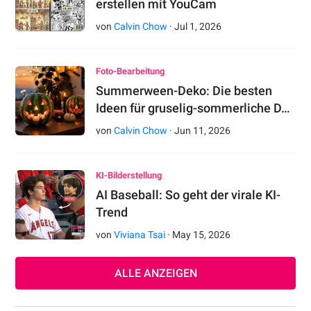
erstellen mit YouCam
von
Calvin Chow
·
Jul
1
,
2026
Foto-Bearbeitung
Summerween-Deko: Die besten
Ideen für gruselig-sommerliche D…
von
Calvin Chow
·
Jun
11
,
2026
KI-Bilderstellung
AI Baseball: So geht der virale KI-
Trend
von
Viviana Tsai
·
May
15
,
2026
ALLE ANZEIGEN