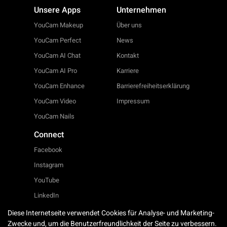
Unsere Apps
Unternehmen
YouCam Makeup
Über uns
YouCam Perfect
News
YouCam AI Chat
Kontakt
YouCam AI Pro
Karriere
YouCam Enhance
Barrierefreiheitserklärung
YouCam Video
Impressum
YouCam Nails
Connect
Facebook
Instagram
YouTube
LinkedIn
Twitter
Diese Internetseite verwendet Cookies für Analyse- und Marketing-
Zwecke und, um die Benutzerfreundlichkeit der Seite zu verbessern.