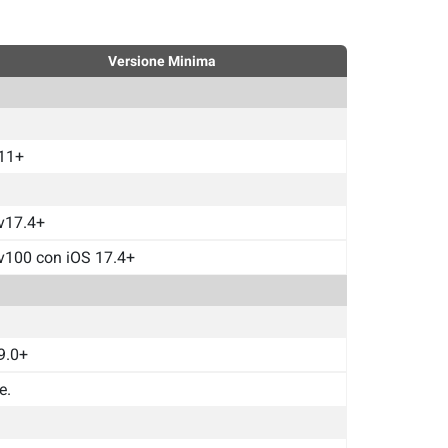
Versione Minima
11+
v17.4+
v100 con iOS 17.4+
9.0+
e.