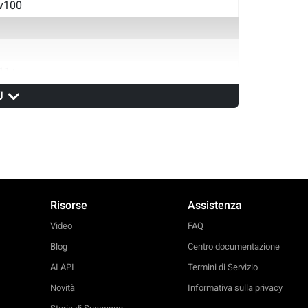
v100
11+
Ù
v14
v100
Risorse
Assistenza
Video
FAQ
Blog
Centro documentazione
AI API
Termini di Servizio
Novità
Informativa sulla privacy