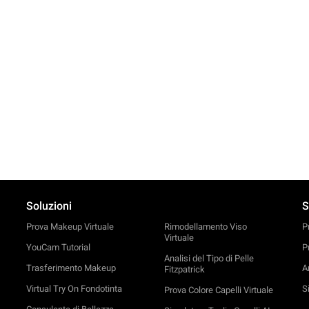
Soluzioni
S
Prova Makeup Virtuale
Rimodellamento Viso
P
Virtuale
YouCam Tutorial
P
Analisi del Tipo di Pelle
Trasferimento Makeup
An
Fitzpatrick
Virtual Try On Fondotinta
S
Prova Colore Capelli Virtuale