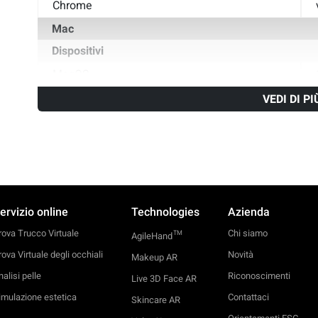
Chrome
Mac
Dispositivi
MacOS
Browser
VEDI DI PI
Safari
Chrome
ervizio online
Technologies
Azienda
rova Trucco Virtuale
Chi siamo
TM
AgileHand
rova Virtuale degli occhiali
Novità
Makeup AR
alisi pelle
Riconoscimenti
Live 3D Face AR
imulazione estetica
Contattaci
Skincare AR