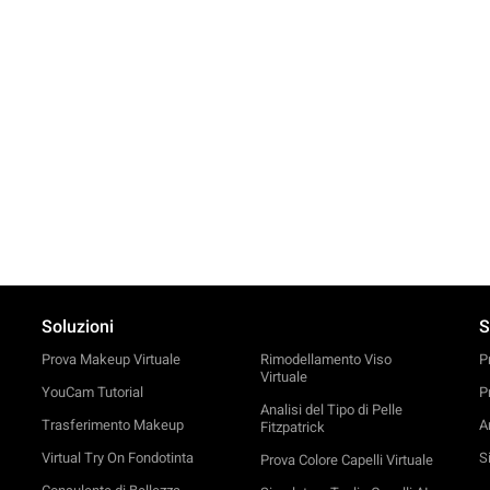
Soluzioni
S
Prova Makeup Virtuale
Rimodellamento Viso
P
Virtuale
YouCam Tutorial
P
Analisi del Tipo di Pelle
Trasferimento Makeup
An
Fitzpatrick
Virtual Try On Fondotinta
S
Prova Colore Capelli Virtuale