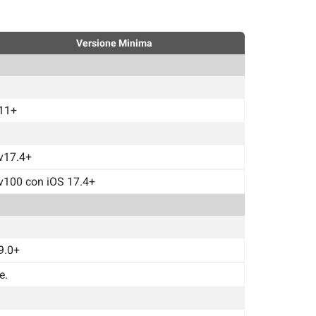
Versione Minima
11+
v17.4+
v100 con iOS 17.4+
9.0+
e.