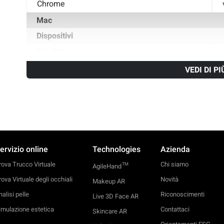
Chrome
Mac
Dispositivi
MacOS
Browser
VEDI DI PI
Safari
Chrome
ervizio online
Technologies
Azienda
rova Trucco Virtuale
Chi siamo
TM
AgileHand
rova Virtuale degli occhiali
Novità
Makeup AR
alisi pelle
Riconoscimenti
Live 3D Face AR
imulazione estetica
Contattaci
Skincare AR