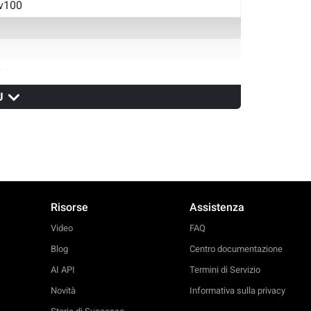
v100
11+
Ù
v14
v100
Risorse
Assistenza
Video
FAQ
Blog
Centro documentazione
AI API
Termini di Servizio
Novità
Informativa sulla privacy