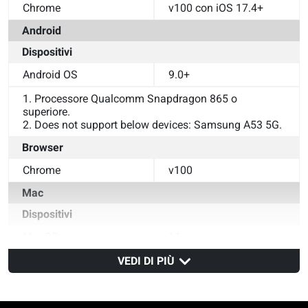
Chrome
v100 con iOS 17.4+
Android
Dispositivi
Android OS
9.0+
1. Processore Qualcomm Snapdragon 865 o 
superiore.
2. Does not support below devices: Samsung A53 5G.
Browser
Chrome
v100
Mac
Dispositivi
MacOS
11+
Browser
VEDI DI PIÙ
Safari
v14
Chrome
v100