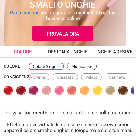
SMALTO UNGHIE
Parla con noi
per integrare le tecnologie AI nel tuo
business online
PROVALA ORA
COLORE
DESIGN X UNGHIE
UNGHIE ADESIVE
COLORE
Colore Singolo
Multicolore
CONSISTENZA
Crema
Glassata
Velata
Satinata
Prova virtualmente colori e nail art online sulla tua mano
Effettua prove virtuali di manicure online, e osserva come
appare il colore smalto unghie in tempo reale sulle tue mani.