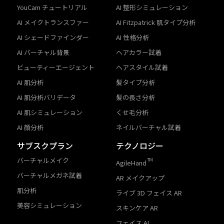
YouCam チュートリアル
AI 整形シミュレーション
AI メイクトランスファー
AI Fitzpatrick 肌タイプ分析
AI シェードファインダー
AI 性格分析
AI バーチャル背景
ヘアカラー試着
ビューティーエージェント
ヘアスタイル試着
AI 肌分析
髪タイプ分析
AI 肌分析バリデータ
髪の長さ分析
AI 肌シミュレーション
くせ毛分析
AI 顔分析
ネイルバーチャル試着
サブスクプラン
テクノロジー
バーチャルメイク
TM
AgileHand
バーチャルメガネ試着
AR メイクアップ
肌分析
ライブ 3D フェイス AR
美容シミュレーション
スキンケア AR
フェイス AI