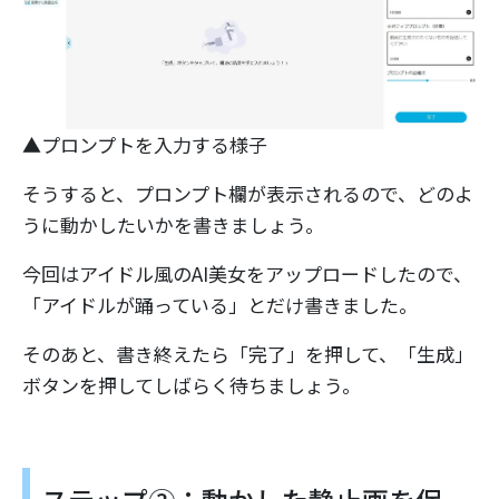
▲プロンプトを入力する様子
そうすると、プロンプト欄が表示されるので、どのよ
うに動かしたいかを書きましょう。
今回はアイドル風のAI美女をアップロードしたので、
「アイドルが踊っている」とだけ書きました。
そのあと、書き終えたら「完了」を押して、「生成」
ボタンを押してしばらく待ちましょう。