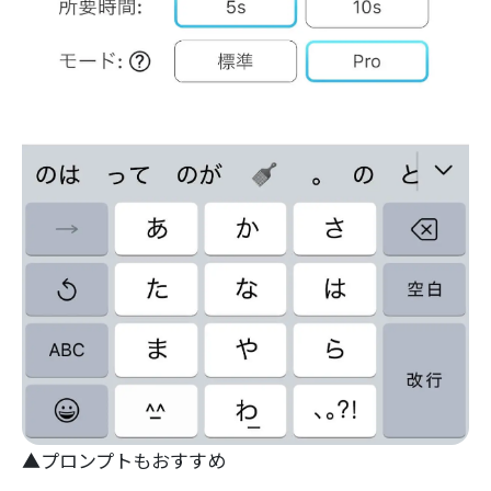
▲プロンプトもおすすめ