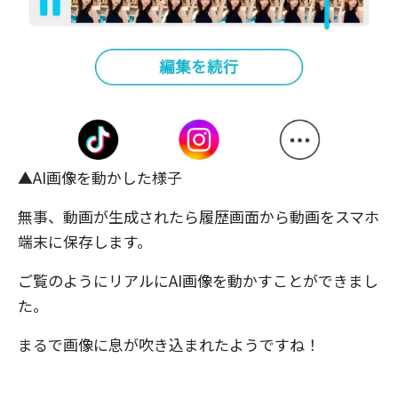
▲AI画像を動かした様子
無事、動画が生成されたら履歴画面から動画をスマホ
端末に保存します。
ご覧のようにリアルにAI画像を動かすことができまし
た。
まるで画像に息が吹き込まれたようですね！