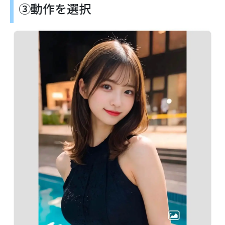
③動作を選択