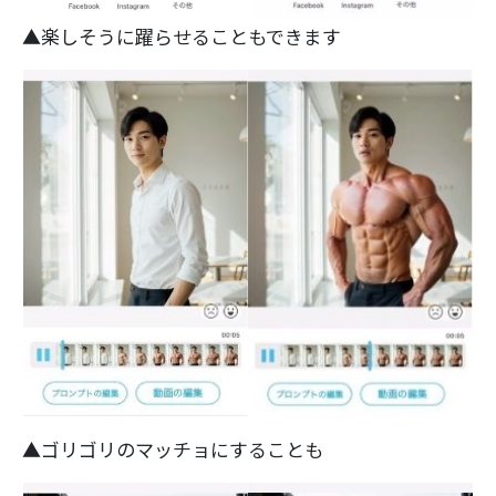
▲楽しそうに躍らせることもできます
▲ゴリゴリのマッチョにすることも