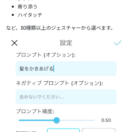
寄り添う
ハイタッチ
など、80種類以上のジェスチャーから選べます。