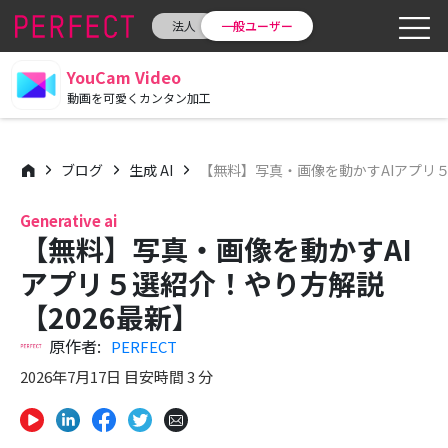
法人
一般ユーザー
YouCam Video
動画を可愛くカンタン加工
ブログ
生成 AI
【無料】写真・画像を動かすAIアプリ５
Generative ai
【無料】写真・画像を動かすAI
アプリ５選紹介！やり方解説
【2026最新】
原作者:
PERFECT
2026年7月17日 目安時間 3 分