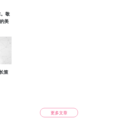
术。敬
赖的美
增长策
更多文章