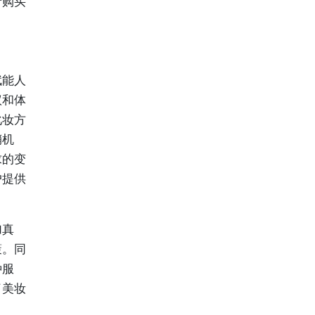
者购买
赋能人
议和体
化妆方
销机
求的变
户提供
加真
策。同
种服
了美妆