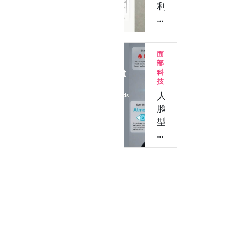
视
利
频：
用
使
AI
用
API
面
Claude
去
部
批
除
科
量
视
技
替
频
人
换
背
脸
任…
景
型
噪
分
音？
析
用
检
Claude
测：
+
60
API
秒
轻
识
松…
别