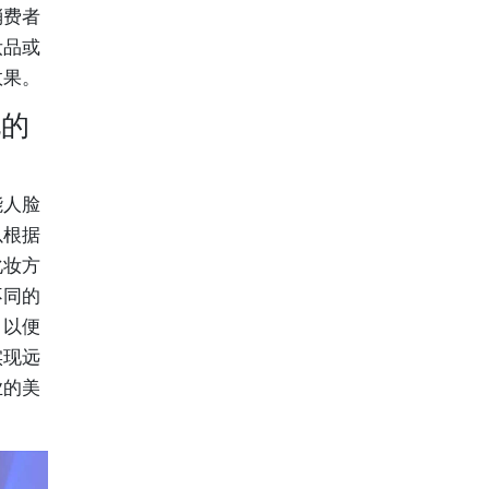
消费者
妆品或
效果。
化的
能人脸
以根据
化妆方
不同的
，以便
实现远
业的美