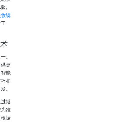
体验。
美妆镜
考工
技术
之一。
提供更
。智能
技巧和
研发。
通过搭
较为准
后根据