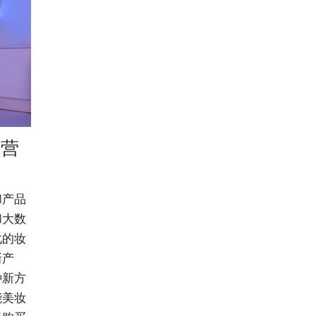
的营
和产品
和大数
化的妆
新产
种新方
能美妆