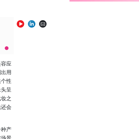
美容应
别出用
供个性
像头呈
化妆之
镜还会
一种产
实场景