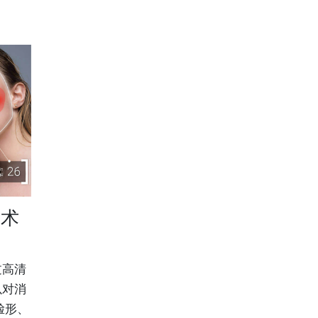
技术
过高清
以对消
脸形、