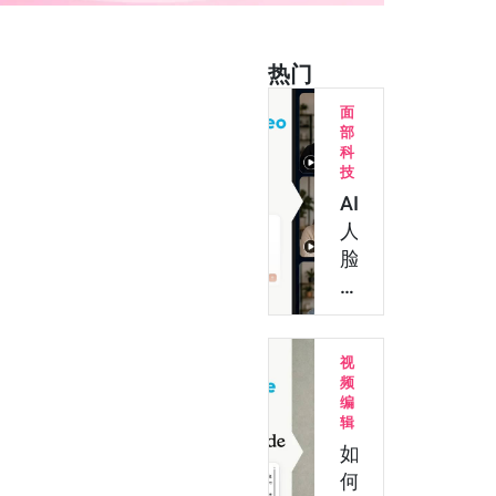
热门
面
部
科
技
AI
人
脸
识
别
技
视
术
频
支
编
持
辑
换
如
脸
何