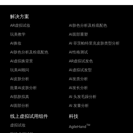
解决方案
AR虚拟试妆
AI肤色分析及粉底配色
玩美教学
AI面部重塑
AI换妆
AI 菲茨帕特里克皮肤类型分析
AI肤色分析及粉底配色
AI性格测试
AI虚拟换背景
AR虚拟试发色
玩美AI顾问
AI虚拟试发型
AI皮肤分析
AI发质分析
批量AI皮肤分析
AI发长分析
AI肌肤拟真
AI 头发毛躁分析
AI面部分析
AI 发量分析
线上虚拟试用组件
科技
虚拟试妆
TM
AgileHand