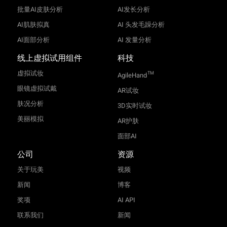
批量AI皮肤分析
AI发长分析
AI肌肤拟真
AI 头发毛躁分析
AI面部分析
AI 发量分析
线上虚拟试用组件
科技
虚拟试妆
TM
AgileHand
眼镜虚拟试戴
AR试妆
肤况分析
3D实时试妆
美丽模拟
AR护肤
面部AI
公司
资源
关于玩美
视频
新闻
博客
奖项
AI API
联系我们
新闻