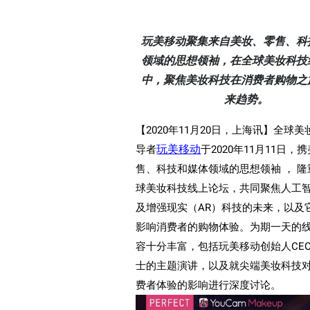
玩美移动聚集来自美妆、零售、科
领域的思想领袖，在全球美妆科技
中，聚焦美妆科技在消费者购物之
来趋势。
【
2020
年
11
月
20
日，上海讯】全球美
玩美移动
导者
于
2020
年
11
月
11
日，携
售、科技和媒体领域的思想领袖 ， 
球美妆科技线上论坛，共同聚焦人工
及增强现实（
AR
）科技的未来，以及
影响消费者的购物体验。为期一天的
容十分丰富，包括玩美移动创始人
CE
士的主题演讲，以及就尖端美妆科技
费者体验的影响进行深度讨论。