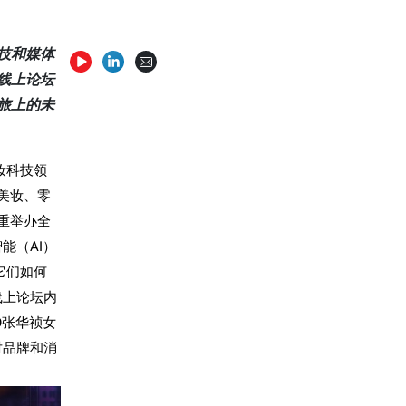
技和媒体
线上论坛
旅上的未
妆科技领
美妆、零
隆重举办全
智能（
AI
）
它们如何
线上论坛内
O
张华祯女
对品牌和消