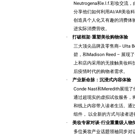
Neutrogena
和
e.l.f.
彩妆交流，
分享他们如何利用
AI/AR
美妆
创造具个人化又有趣的消费体
进实际消费营收。
·
打破框架·重塑美妆购物体验
三大顶尖品牌及零售商
-- Ulta 
碧，和
Madison Reed –
展现了
上和店内采用的无接触美妆科
后疫情时代的购物者需求。
·
产业新命脉：沉浸式内容体验
Conde Nast
和
Meredith
展现了
通过超现实的虚拟试妆服务，
和线上内容带入读者生活。通
组件， 以全新的方式与读者进
·
美妆专家对谈·行业重量级人物
多位美妆产业话题领袖同步对