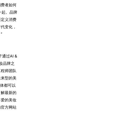
消费者如何
一起。品牌
新定义消费
时代变化，
”
于通
过
AI &
妆
品牌之
工程
师团队
未来型的美
个体都可以
了解最新的
喜
爱
的美
妆
动
官方网站