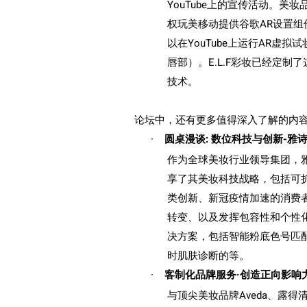
YouTube
上的宣传活动。美妆
权玩美移动提供谷歌
AR
设置组
以在
YouTube
上运行
AR
虚拟试
唇部）。
E.L.F
彩妆已经定制了
技术。
论坛中，还有更多值得深入了解的内
·
圆桌漫谈
:
数位科技与创新
-
雅
作为全球美妆行业领导集团，
享了其美妆科技战略，包括可
类创新、新冠疫情加速的消费
转变、以及发挥包容性和个性
决方案，包括智能粉底色号匹
时肌肤诊断的等。
·
客制化品牌服务·创造正向影响
与顶尖美妆品牌
Aveda
、露得