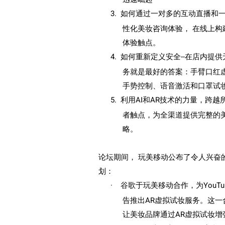
3.
如何通过一对多的互动直播和
性化美妆咨询体验， 在线上构
体验触点。
4.
如何重新定义安全
--
在店内提供
务就是最好的答案：手臂口红
手势控制、语音激活和口罩试
5.
利用
AI
和
AR
技术的力量，跨越
者触点，为全渠道提供完整的
略。
论坛期间， 玩美移动公布了令人兴奋
划：
·
谷歌于玩美移动合作，为
YouTu
告推出
AR
虚拟试妆服务。这一
让美妆品牌通过
AR
虚拟试妆增