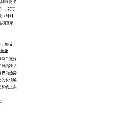
品牌只要授
件 ，就可
妆（针对
这项互动
容，包括
：
诗兰黛
雅诗兰黛分
扩展的跨品
者行为趋势
化的长信解
配和线上实
力
清