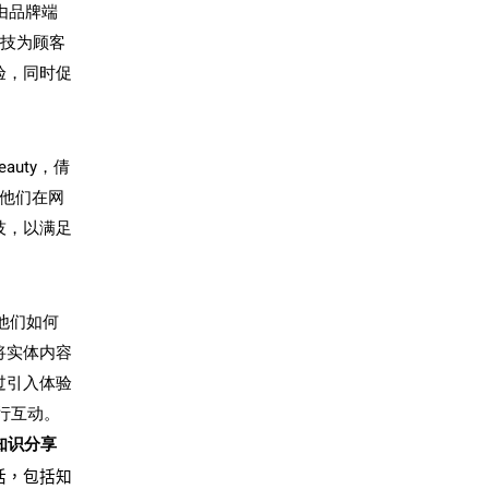
由品牌端
科技为顾客
验，同时促
Beauty
，倩
他们在网
技，以满足
他们如何
将实体内容
过引入体验
行互动。
知识分享
话，包括知