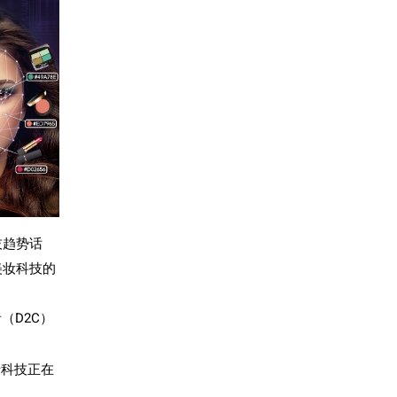
技趋势话
美妆科技的
者（
D2C
）
沿科技正在