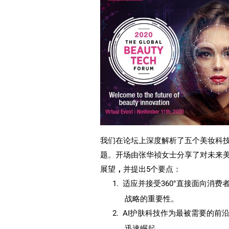
我们在论坛上深度解析了五个美妆科
题。开场由张华祯女士分享了对未来
展望
，
并提出
5
个要点：
1.
适应并接受
360
°直接面向消费
战略的重要性。
2.
AI
护肤科技作为最被需要的前
迅速崛起