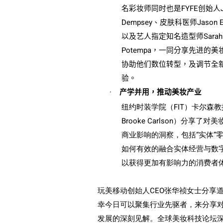
名彩妆师同时也是
FYFE
创始人
Dempsey
、皮肤科医师
Jason 
以及艺人指定知名造型师
Sarah
Potempa
，一同分享先进的美
协助他们数位转型，及调节全
验。
·
产学并用，推动美妆产业
纽约时
装学院（
FIT
）卡
尔
森教
Brooke Carlson
）分享了对美
商业影响的洞察，包括“实体”
如何有效的融合实体经营与数
以获得更加有影响力的消费者
玩美移动创始人
CEO
张华祯女士分享道
幸今日可以聚集行业先驱者，来分享
发展的深刻见解。全球美妆科技论坛