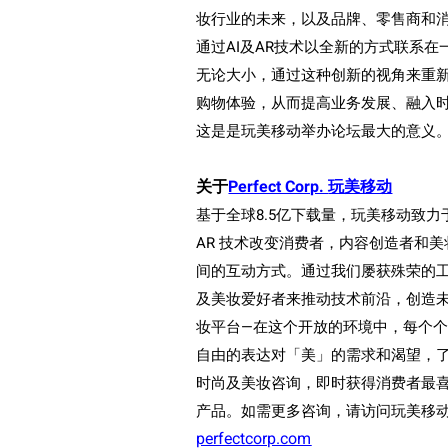
妆行业的未来，以及品牌、零售商和
通过
AI
及
AR
技术以全新的方式联系在
无论大小，通过这种创新的视角来重
购物体验，从而提高业务发展、融入
这是是玩美移动举办论坛最大的意义。
关于
Perfect Corp.
玩美移动
基于全球
8.5
亿
下
载
量，玩美移
动
致力
AR
技
术
改
变
消
费
者，内容
创
造者和美
间
的互
动
方式。通
过
我
们
屡
获
殊荣的
及美
妆爱
好者来推
动
技
术
前沿，
创
造
妆
平台
—
在
这
个开放的
环
境中，每个
自由的表达
对
「美」的需求和渴望，
时
尚及美
妆
咨
询
，即
时获
得消
费
者最
产
品。如需更多咨
询
，
请访问
玩美移
perfectcorp.com