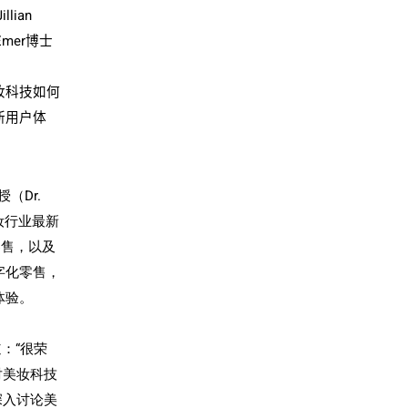
Jillian
Emer
博士
妆科技如何
新用户体
授（
Dr.
妆行业最新
零售，以及
字化零售，
体验。
：“很荣
对美妆科技
深入讨论美