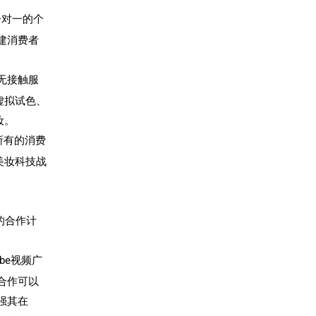
一对一的个
建消费者
无接触服
虚拟试色、
妆。
所有的消费
美妆科技战
的合作计
be
视频广
合作可以
强其在