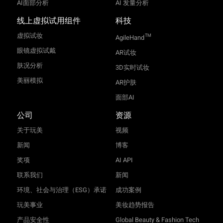
AI面部分析
AI 发量分析
线上虚拟试用组件
科技
虚拟试妆
TM
AgileHand
眼镜虚拟试戴
AR试妆
肤况分析
3D实时试妆
美丽模拟
AR护肤
面部AI
公司
资源
关于玩美
视频
新闻
博客
奖项
AI API
联系我们
新闻
环境、社会与治理（ESG）承诺
成功案例
玩美事业
美妆趋势报告
产品安全性
Global Beauty & Fashion Tech