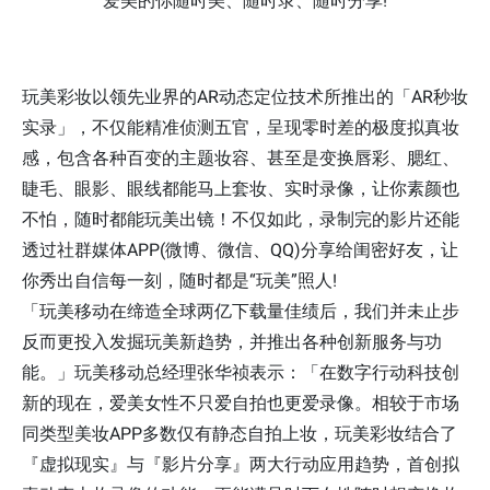
爱美的你随时美、随时录、随时分享!
玩美彩妆以领先业界的AR动态定位技术所推出的「AR秒妆
实录」，不仅能精准侦测五官，呈现零时差的极度拟真妆
感，包含各种百变的主题妆容、甚至是变换唇彩、腮红、
睫毛、眼影、眼线都能马上套妆、实时录像，让你素颜也
不怕，随时都能玩美出镜！不仅如此，录制完的影片还能
透过社群媒体APP(微博、微信、QQ)分享给闺密好友，让
你秀出自信每一刻，随时都是“玩美”照人!
「玩美移动在缔造全球两亿下载量佳绩后，我们并未止步
反而更投入发掘玩美新趋势，并推出各种创新服务与功
能。」玩美移动总经理张华祯表示：「在数字行动科技创
新的现在，爱美女性不只爱自拍也更爱录像。相较于市场
同类型美妆APP多数仅有静态自拍上妆，玩美彩妆结合了
『虚拟现实』与『影片分享』两大行动应用趋势，首创拟