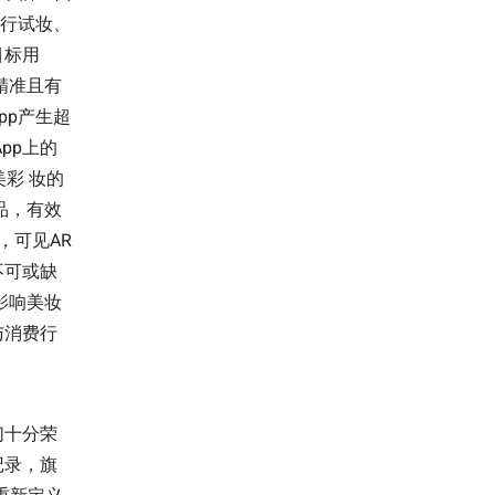
进行试妆、
目标用
精准且有
pp产生超
pp上的
彩 妆的
品，有效
，可见AR
不可或缺
妆影响美妆
与消费行
们十分荣
记录，旗