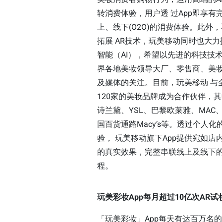
转消费体验，用户透 过App即享有
上、线下(O2O)的消费体验。此外
拓展 AR技术，玩美移动同时也大
智能（AI），希望以先进的科技技
界各地美妆领导大厂、零售商、美
及媒体的关注。目前，玩美移动 与
120家的美妆品牌成为合作伙伴，
诗兰黛、YSL、巴黎欧莱雅、MAC
国百货通路Macy’s等。透过个人化
验， 玩美移动旗下App提供宛如店
的真实效果，完整串联线上及线下
程。
玩美彩妆App每月超过10亿次AR试
「玩美彩妆」App每天有达百万名