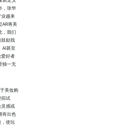
重新定义
外，张华
产业越来
过AR将美
此，我们
断鼓励我
AI甚至
妆爱好者
受独一无
者于美妆购
虚拟试
妆灵感或
拥有出色
馈，使玩