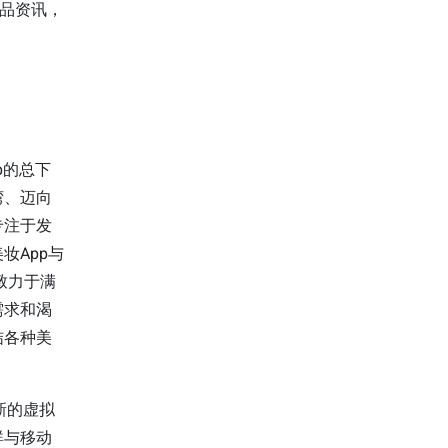
动产品资讯，
pp的总下
湾、迈向
专注于发
妆App与
致力于满
需求和渴
结各种美
新的虚拟
群与移动