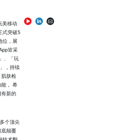
牌玩美移动
正式突破5
地位，展
pp皆采
妆」、「玩
甲」，持续
、肌肤检
能， 希
拥有新的
0多个顶尖
彻底颠覆
R技术翻