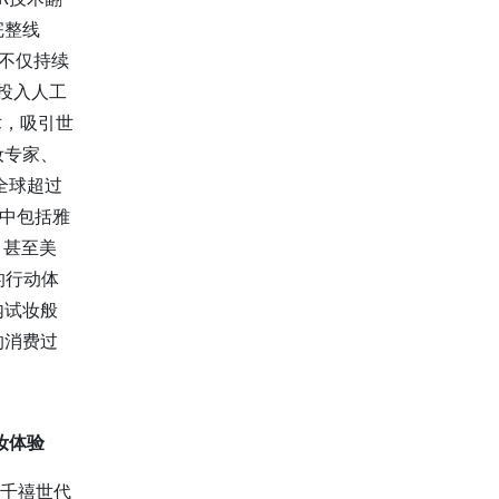
完整线
，不仅持续
力投入人工
术，吸引世
妆专家、
全球超过
其中包括雅
、甚至美
的行动体
内试妆般
的消费过
妆体验
的千禧世代