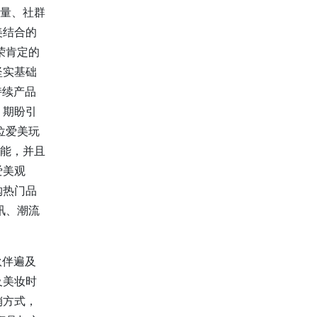
用量、社群
美结合的
荣肯定的
坚实基础
持续产品
，期盼引
位爱美玩
功能，并且
爱美观
购热门品
讯、潮流
伙伴遍及
及美妆时
销方式，