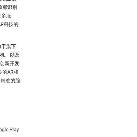
脸部识别
更多服
AR科技的
功于旗下
相机、以及
品创新开发
良的AR和
户精准的脸
gle Play