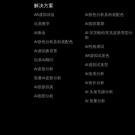
解决方案
AR虚拟试妆
AI肤色分析及粉底配色
玩美教学
AI面部重塑
AI换妆
AI 菲茨帕特里克皮肤类型分
析
AI肤色分析及粉底配色
AI性格测试
AI虚拟换背景
AR虚拟试发色
玩美AI顾问
AI虚拟试发型
AI皮肤分析
AI发质分析
批量AI皮肤分析
AI发长分析
AI肌肤拟真
AI 头发毛躁分析
AI面部分析
AI 发量分析