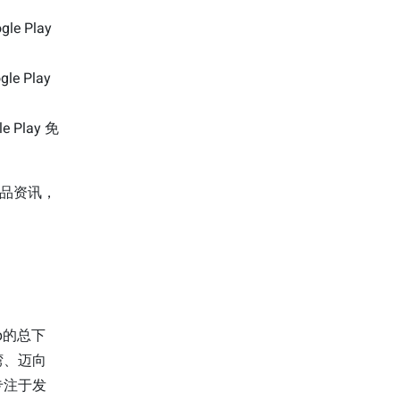
gle Play
le Play
e Play 免
动产品资讯，
pp的总下
湾、迈向
专注于发