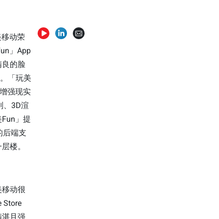
美移动荣
n」App
以精良的脸
」。「玩美
动增强现实
别、3D渲
Fun」提
的后端支
一层楼。
美移动很
Store
精湛且强