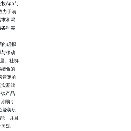
妆App与
致力于满
需求和渴
结各种美
新的虚拟
群与移动
用量、社群
美结合的
荣肯定的
坚实基础
持续产品
，期盼引
位爱美玩
功能，并且
爱美观