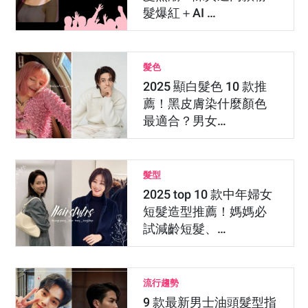
髮爆紅＋AI …
髮色
2025 顯白髮色 10 款推
薦！黑皮膚染什麼顏色
最適合？男女…
髮型
2025 top 10 款中年婦女
短髮造型推薦！媽媽必
試減齡短髮、…
流行趨勢
9 款最新男士油頭髮型指