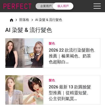
企業用戶
個人用戶
部落格
AI 染髮 & 流行髮色
AI 染髮 & 流行髮色
髮色
2026 22 款流行染髮顏色
推薦｜榛果褐色、奶茶
色超顯白…
髮色
2026 最新 13 款圓臉髮
型推薦｜從精靈短髮、
公主切到氣質…