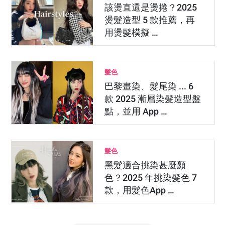
該燙直還是燙捲？2025
燙髮造型 5 款推薦，再
用燙髮模擬 …
髮色
巴黎畫染、髮尾染 ... 6
款 2025 漸層染髮造型盤
點，並用 App …
髮色
黑髮適合挑染甚麼顏
色？2025 年挑染髮色 7
款，用髮色App …