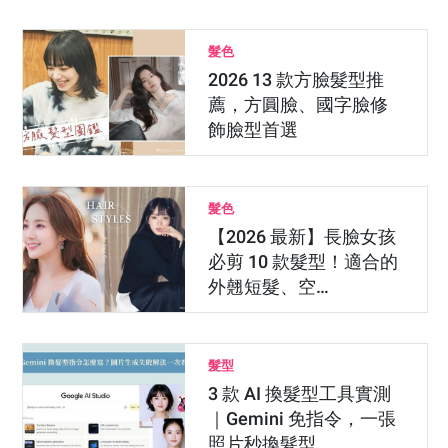
髮色
2026 13 款方臉髮型推
薦，方圓臉、國字臉修
飾臉型首選
髮色
【2026 最新】長臉女孩
必剪 10 款髮型！適合的
外翹短髮、空…
髮型
3 款 AI 換髮型工具實測
｜Gemini 免指令，一張
照片秒換髮型