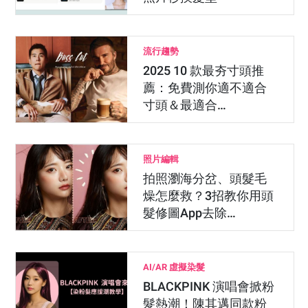
流行趨勢
2025 10 款最夯寸頭推
薦：免費測你適不適合
寸頭＆最適合…
照片編輯
拍照瀏海分岔、頭髮毛
燥怎麼救？3招教你用頭
髮修圖App去除…
AI/AR 虛擬染髮
BLACKPINK 演唱會掀粉
髮熱潮！陳其邁同款粉