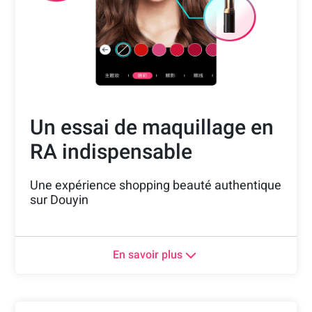
Un essai de maquillage en
RA indispensable
Une expérience shopping beauté authentique
sur Douyin
Des looks complètements ajustables en RA
et une large collection de produits
En savoir plus
cosmétiques comme les rouges à lèvres, eye-
liner, cils, mascara, fond de teint, blush,
lentilles de contact colorées.