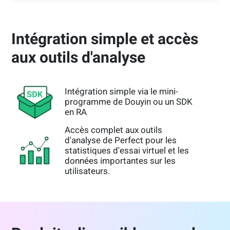
créatifs et les vidéos commerciales.
Le mini programme de Perfect permet aux
Intégration simple et accès
marques de beauté de ne gérer l'intégration
de leurs produits qu'une seule fois et
aux outils d'analyse
d'intégrer facilement l'expérience en RA sur
d'autres plateformes comme WeChat,
Taobao et TMall.
Intégration simple via le mini-
programme de Douyin ou un SDK
en RA
Accès complet aux outils
d'analyse de Perfect pour les
statistiques d'essai virtuel et les
données importantes sur les
utilisateurs.