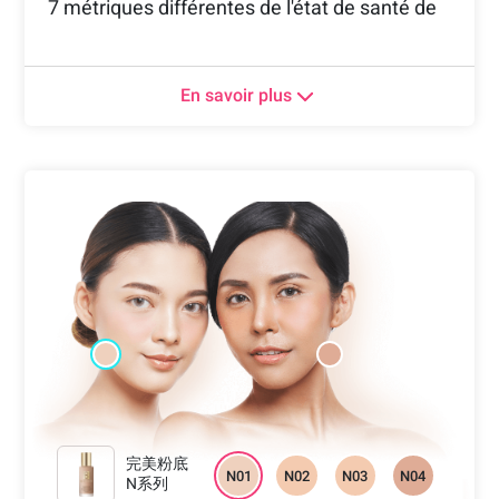
7 métriques différentes de l'état de santé de
la peau
Basé sur 70 000 images de niveau
En savoir plus
professionnel, cet algorithme de haute
précision pour l'analyse de la peau est vérifié
par des dermatologues et experts de la peau.
Il offre une analyse pour 7 problèmes de peau
différents:
taches, rides, maque
d'hydratation, rougeurs, brillances,
problèmes de texture et cernes.
完美粉底
N01
N02
N03
N04
N系列