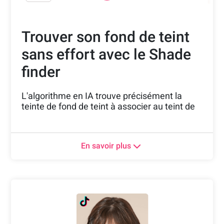
Trouver son fond de teint
sans effort avec le Shade
finder
L'algorithme en IA trouve précisément la
teinte de fond de teint à associer au teint de
peau de l'utilisateur
Offrez une véritable expérience beauté
En savoir plus
personnalisée à vos utilisateurs sur Douyin.
Avec ce détecteur de teint intelligent, aidez
les utilisateurs à trouver le fond de teint
parfait de manière divertissante.
L'outil détecte aussi les sous-tons du teint de
l'utilsateur, offrant des options différentes
pour choisir entre des teintes chaudes ou