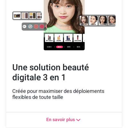
froides et améliorer l'expérience beauté
digitale personnalisée.
Une solution beauté
digitale 3 en 1
Créée pour maximiser des déploiements
flexibles de toute taille
Une intégration simple améliore le contenu
vidéo ultra dynamique et social de Douyin,
En savoir plus
pour créer une expérience digitale unique qui
regroupe le divertissement, les éléments