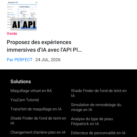
Vente
Proposez des expériences
immersives d’IA avec l'API Pl…
Par
PERFECT
· 24 JUL, 2026
Solutions
Maquillage virtuel en RA
Shade Finder de fond de teint en
IA
YouCam Tutorial
Simulation de remodelage du
Transfert de maquillage en IA
visage en IA
Shade Finder de fond de teint en
Analyse du type de peau
IA
Fitzpatrick en IA
Changement d'arrière-plan en IA
Détecteur de personnalité en IA