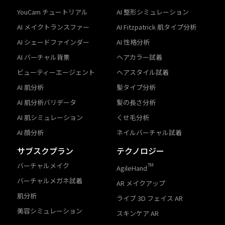
YouCam チュートリアル
AI 整形シミュレーション
AI メイクトランスファー
AI Fitzpatrick 肌タイプ分析
AI シェードファインダー
AI 性格分析
AI バーチャル背景
ヘアカラー試着
ビューティーエージェント
ヘアスタイル試着
AI 肌分析
髪タイプ分析
AI 肌分析バリデータ
髪の長さ分析
AI 肌シミュレーション
くせ毛分析
AI 顔分析
ネイルバーチャル試着
サブスクプラン
テクノロジー
バーチャルメイク
TM
AgileHand
バーチャルメガネ試着
AR メイクアップ
肌分析
ライブ 3D フェイス AR
美容シミュレーション
スキンケア AR