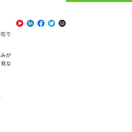
存在で
休みが
を見な