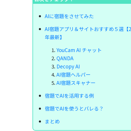
AIに宿題をさせてみた
AI宿題アプリ＆サイトおすすめ５選【20
年最新】
YouCam AI チャット
QANDA
Decopy AI
AI宿題へルパー
AI宿題スキャナー
宿題でAIを活用する例
宿題でAIを使うとバレる？
まとめ