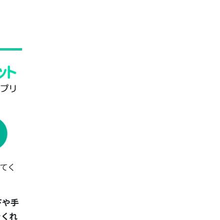
てく
Fや手
でくれ