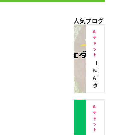
人気ブログ
AI
チ
ャ
ッ
ト
【無
料】
AI
ダ
イ
エ
AI
ッ
チ
ト
ャ
ア
ッ
プ
ト