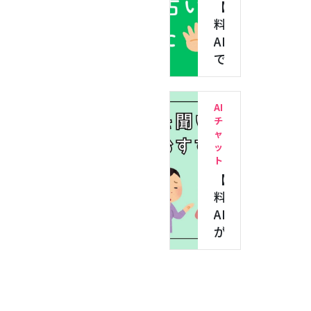
【無
リ
料】
お
AI
す
で
す
手
め
相
5
AI
占
選！
チ
い
お
ャ
し
手
ッ
て
ト
軽
【無
み
カ
料】
た！
ロ
AI
ア
リ…
が
プ
愚
リ
痴
で
を
の
聞
や