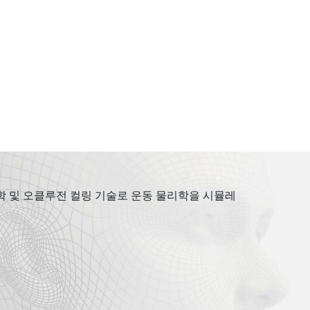
학 및 오클루전 컬링 기술로 운동 물리학을 시뮬레