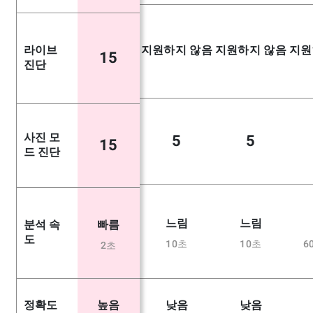
라이브
지원하지 않음
지원하지 않음
지원
15
진단
사진 모
5
5
15
드 진단
느림
느림
분석 속
빠름
도
10초
10초
6
2초
정확도
낮음
낮음
높음