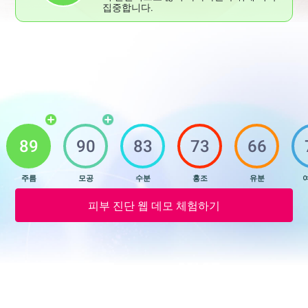
집중합니다.
89
90
83
73
66
주름
모공
수분
홍조
유분
피부 진단 웹 데모 체험하기