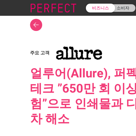
비즈니스
소비자
주요 고객
얼루어(Allure), 
테크 ”650만 회 이
험”으로 인쇄물과 
차 해소