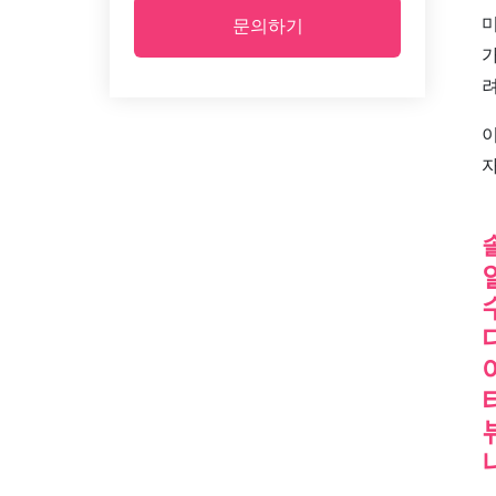
문의하기
가
려
이
자