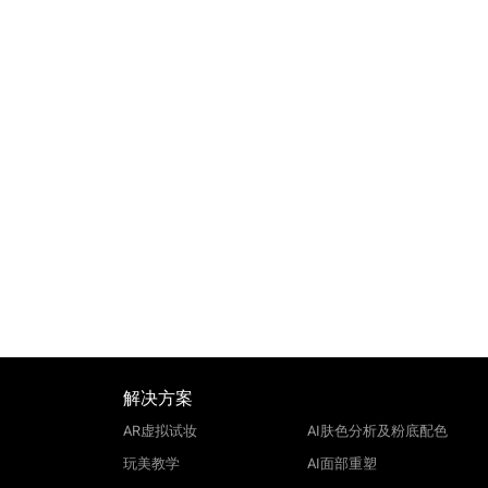
解决方案
AR虚拟试妆
AI肤色分析及粉底配色
玩美教学
AI面部重塑