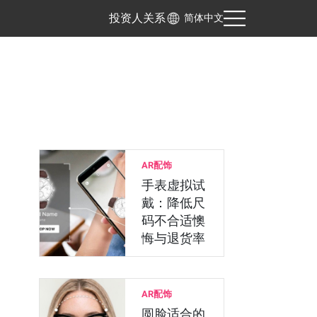
投资人关系
简体中文
AR配饰
手表虚拟试
戴：降低尺
码不合适懊
悔与退货率
AR配饰
圆脸适合的