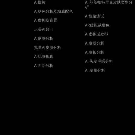
AI换妆
AI 菲茨帕特里克皮肤类型分
析
AI肤色分析及粉底配色
AI性格测试
AI虚拟换背景
AR虚拟试发色
玩美AI顾问
AI虚拟试发型
AI皮肤分析
AI发质分析
批量AI皮肤分析
AI发长分析
AI肌肤拟真
AI 头发毛躁分析
AI面部分析
AI 发量分析