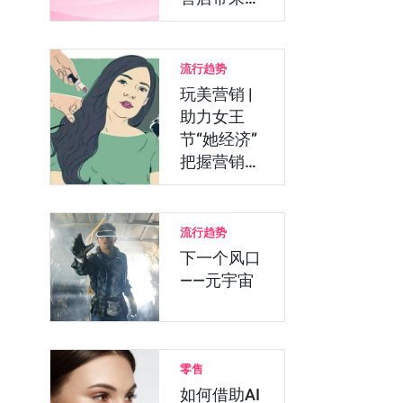
么？
流行趋势
玩美营销 |
助力女王
节“她经济”
把握营销新
机遇
流行趋势
下一个风口
——元宇宙
零售
如何借助AI