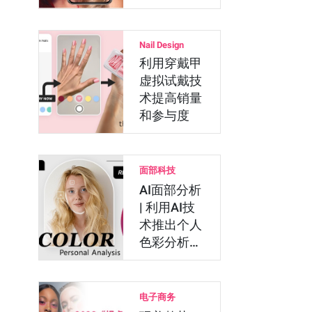
费者更在意
哪些…
Nail Design
利用穿戴甲
虚拟试戴技
术提高销量
和参与度
面部科技
AI面部分析
| 利用AI技
术推出个人
色彩分析服
务，助力美
妆品…
电子商务