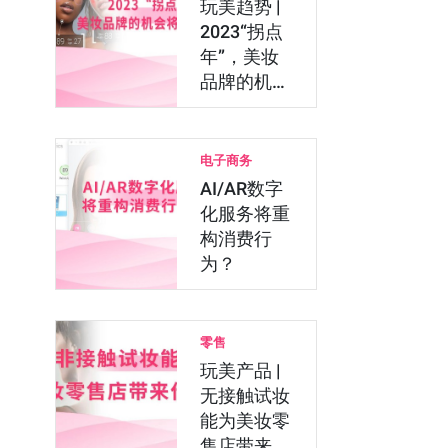
玩美趋势 |
2023“拐点
年”，美妆
品牌的机会
将在哪里？
电子商务
AI/AR数字
化服务将重
构消费行
为？
零售
玩美产品 |
无接触试妆
能为美妆零
售店带来什