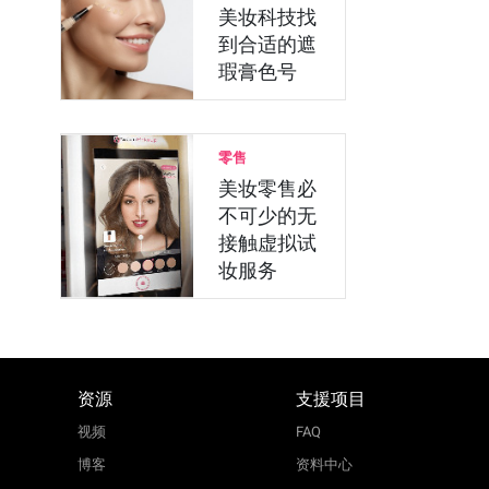
美妆科技找
到合适的遮
瑕膏色号
零售
美妆零售必
不可少的无
接触虚拟试
妆服务
资源
支援项目
视频
FAQ
博客
资料中心