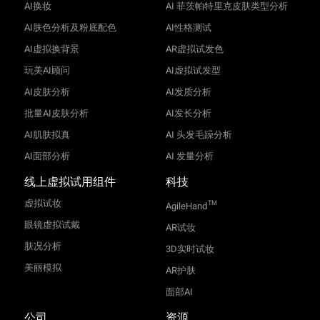
AI换妆
AI 菲茨帕特里克皮肤类型分析
AI肤色分析及粉底配色
AI性格测试
AI虚拟换背景
AR虚拟试发色
玩美AI顾问
AI虚拟试发型
AI皮肤分析
AI发质分析
批量AI皮肤分析
AI发长分析
AI肌肤拟真
AI 头发毛躁分析
AI面部分析
AI 发量分析
线上虚拟试用组件
科技
虚拟试妆
TM
AgileHand
眼镜虚拟试戴
AR试妆
肤况分析
3D实时试妆
美丽模拟
AR护肤
面部AI
公司
资源