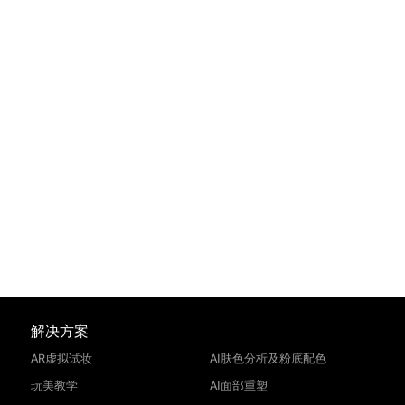
解决方案
AR虚拟试妆
AI肤色分析及粉底配色
玩美教学
AI面部重塑