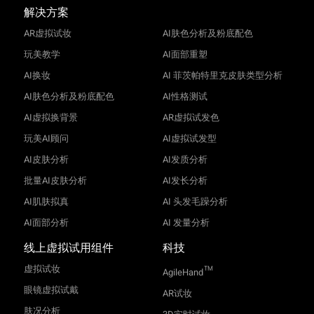
解决方案
AR虚拟试妆
AI肤色分析及粉底配色
玩美教学
AI面部重塑
AI换妆
AI 菲茨帕特里克皮肤类型分析
AI肤色分析及粉底配色
AI性格测试
AI虚拟换背景
AR虚拟试发色
玩美AI顾问
AI虚拟试发型
AI皮肤分析
AI发质分析
批量AI皮肤分析
AI发长分析
AI肌肤拟真
AI 头发毛躁分析
AI面部分析
AI 发量分析
线上虚拟试用组件
科技
虚拟试妆
TM
AgileHand
眼镜虚拟试戴
AR试妆
肤况分析