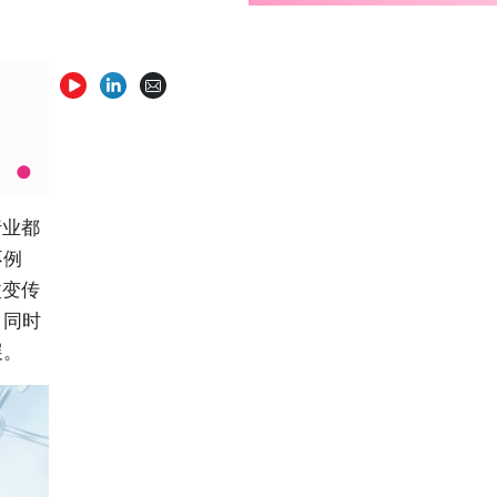
行业都
不例
改变传
，同时
展。