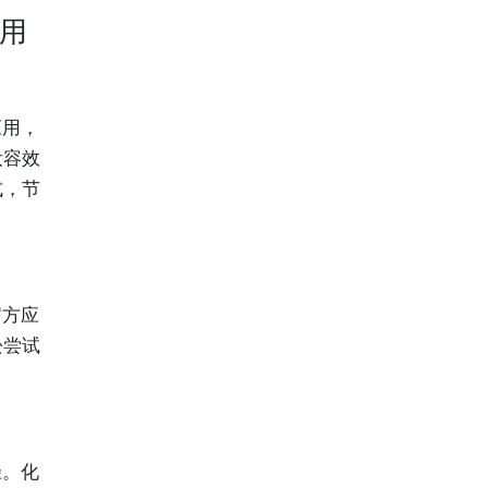
应用
应用，
妆容效
式，节
官方应
松尝试
径。化