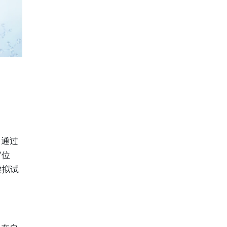
，通过
官位
虚拟试