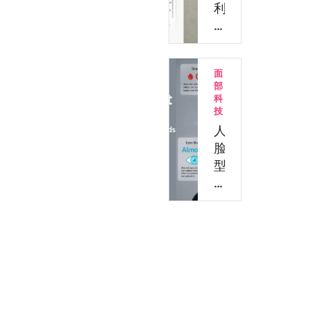
视
利
频：
用
使
AI
用
API
面
Claude
去
部
批
除
科
量
视
技
替
频
人
换
背
脸
任…
景
型
噪
分
音？
析
用
检
Claude
测：
+
60
API
秒
轻
识
松…
别