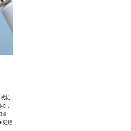
I试妆
例如，
和逼
在更短