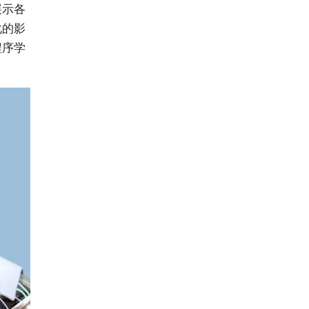
展示各
化的影
程序学