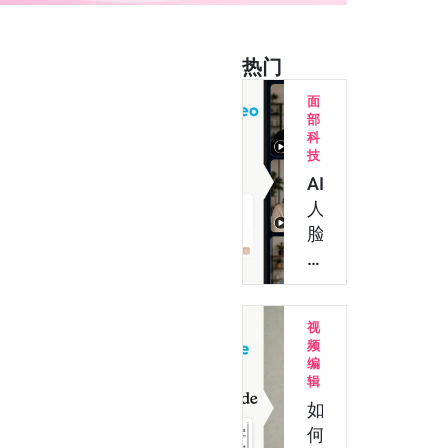
热门
面
部
科
技
AI
人
脸
识
别
技
视
术
频
支
编
持
辑
换
如
脸
何