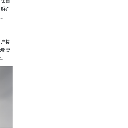
品在自
了解产
题。
用户提
能够更
验。