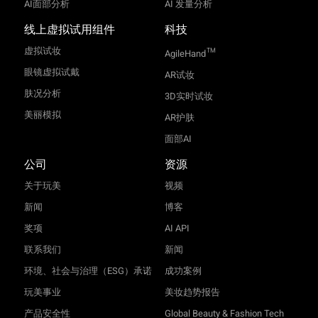
AI面部分析
AI 发量分析
线上虚拟试用组件
科技
虚拟试妆
TM
AgileHand
眼镜虚拟试戴
AR试妆
肤况分析
3D实时试妆
美丽模拟
AR护肤
面部AI
公司
资源
关于玩美
视频
新闻
博客
奖项
AI API
联系我们
新闻
环境、社会与治理（ESG）承诺
成功案例
玩美事业
美妆趋势报告
产品安全性
Global Beauty & Fashion Tech