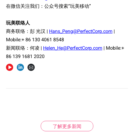
在微信关注我
们
：公
众
号搜索
“
玩美
移动
”
玩美
联络
人
商
务联络
：彭
光
汉
|
Hans_Peng@PerfectCorp.com
|
Mobile:+ 86 130 4061 8548
新
闻联络
：
何
凌
|
Helen_He@PerfectCorp.com
| Mobile:+
86 139 1681 2020
了解更多新闻