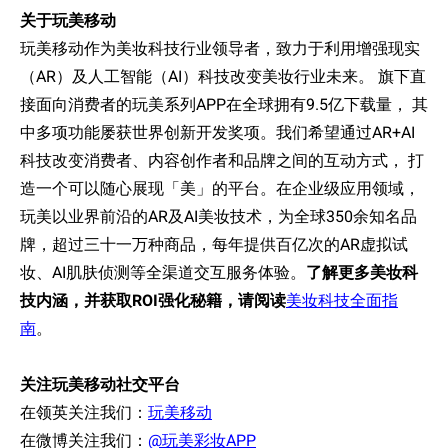
关于玩美移
动
玩美移
动
作
为
美
妆
科技行
业领导
者，致力于利用增
强
现实
（
AR
）及人工智能（
AI
）科技改
变
美
妆
行
业
未来。 旗下直
接面向消
费
者的玩美系列
APP
在全球
拥
有
9.5
亿
下
载
量， 其
中多
项
功能屡
获
世界
创
新开
发奖项
。我
们
希望通
过
AR+AI
科技改
变
消
费
者、内容
创
作者和品牌之
间
的互
动
方式， 打
造一个可以随心展
现
「美」的平台。在企
业级应
用
领
域，
玩美以
业
界前沿的
AR
及
AI
美
妆
技
术
，
为
全球
350
余知名品
牌，超
过
三十一万种商品，每年提供百
亿
次的
AR
虚
拟试
妆
、
AI
肌肤
侦测
等全渠道交互服
务
体
验
。
了解更多美
妆
科
技内涵，并
获
取
ROI
强
化秘籍，
请阅读
美妆科技全面指
南
。
关注玩美移
动
社交平台
在
领
英关注我
们
：
玩美移动
在微博关注我
们
：
@玩美彩妆APP