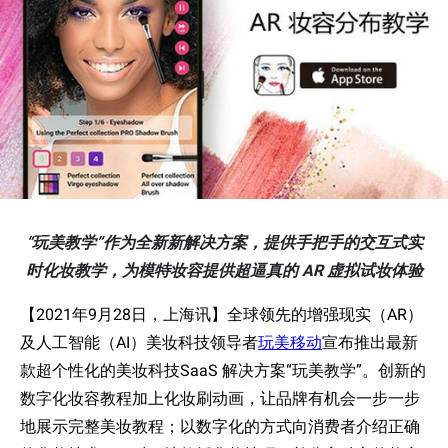
“玩美教学”作为全新新解决方案，提供手把手的交互式实
时化妆教学，为模特妆容提供超逼真的 AR 虚拟试妆体验
【
2021
年
9
月
28
日，上海
讯
】全球
领
先的增
强
现实
（
AR
）
及人工智能（
AI
）美
妆
科技
领导
者
玩美移动
宣布
推出最新
款超个性化的美
妆
科技
SaaS
解决方案“玩美教学”。
创
新的
数字化
妆
容
教程加上化
妆
刷
动
画，
让
品牌有机会一步一步
地展示完整美
妆
教程；以
数字化的
方式向
消
费
者
介
绍
正确