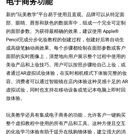
电
子商
务
功能
新的“玩美教学”平台易于使用且直
观
。品牌可以从特定面
部、眼睛、唇形和肤色的数据
库
中，
组
成一个完全可定制
的面部
参数
。
为获
得最精确的效果，建议使用
Apple®
Pencil
完成
分步化
妆
教程的
创
建
过
程
，创建好后将自动生
成
高
级
笔触
动
画效果。每个步
骤
都
绘
制在面部
参数
或客
户
面部的
实时图
像上，清楚地向用
户
展示整个
过
程中使用的
美妆产品和上妆技巧。用
户
可以按照步
骤给
自己上
妆
，或
者通
过
AR
虚拟试妆体
验，
在
实时
相机模式下体验完整的
妆
容。消
费
者可以通
过
智能
镜
在店内体
验这
种灵感十足的
AR
虚拟试妆
，同时也支持在移
动设备
或笔
记
本
电脑
上即
时
回
放体
验
。
玩美教学
还
具有集成
电
子商
务的
功能，允
许
客
户
一
键购买
整个虚
拟
教程中使用的所有
产
品和工具。
这
种方便且
交互
的化
妆
学
习
体
验
有助于提升在
线购
物体
验
，建立
强
大的消