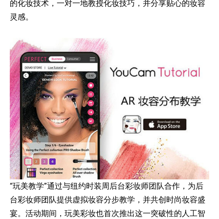
的化
妆
技
术
，一
对
一地教授化
妆
技巧，并分享
贴
心的
妆
容
灵感。
“玩美教学”通
过
与
纽约时
装周后台彩
妆师团队
合作，
为
后
台彩
妆师团队
提供虚
拟妆
容分步教学，并共
创时
尚
妆
容盛
宴
。活
动
期
间
，玩美彩
妆
也首次推出
这
一
突破性的人工智