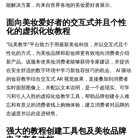
能解决方案，向来自世界各地的美
妆爱
好者展示。
面向美妆
爱
好者的交互式并且个性
化的虚
拟
化
妆
教程
“玩美教学”平台致力于用
最新美妆科技，并以交互式且个
性化的方式，
为
美妆品牌和彩妆
师更有效地向
消费者介
绍
新
产
品。
该
服
务
使美妆消费者能
够获
得
专
家建
议
，并提供
在安全舒适的数字
环
境中学
习
新妆容技巧的机会。
AI
驱动
的妆容教学
结
合交互式
AR
视觉效果
，直接叠加到
消费者
实时
面部
图
像上，并配以文本
说
明，是一个超
现实
、可学
习和引人入
胜
的虚
拟
化
妆教学
工具，帮助品牌
创
建令人
难
忘和有意
义
的消费者线上购物体验，建立消费者对品牌的
忠
诚
度并以此促
进销
售。
强
大的教程
创
建工具包及美妆品牌