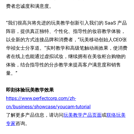
费
者忠
诚
度和
满
意度。
“我
们
很高
兴
将先
进
的
玩美教学
创
新引入我
们
的
SaaS
产
品
阵
容，提供真正独特、个性化、指导性的妆容教学体
验
，
以全新的方式
连
接品牌和消费者，”玩美移动创始人
CEO
张
华祯女士分享道。
“
实时
教学和高
级
笔触
动
画效果，使消费
者在线上也能通过虚拟试妆，
继续拥有在美妆柜台购物的
体验，结合
指
导
性的分步教学来提高客
户满
意度和
销
售
量。”
即刻体
验
玩美教学效果
https://www.perfectcorp.com/zh-
cn/business/showcase/youcam-tutorial
了解更多
产
品信息，
请访问
玩美教学产品页面
或
联络玩美
专家
咨
询
。