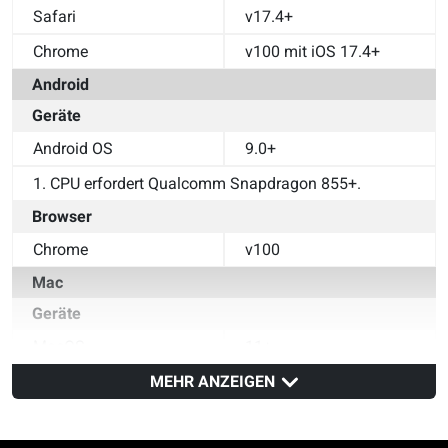
Safari
v17.4+
Chrome
v100 mit iOS 17.4+
Android
Geräte
Android OS
9.0+
1. CPU erfordert Qualcomm Snapdragon 855+.
Browser
Chrome
v100
Mac
Geräte
MacOS
11+
Browser
MEHR ANZEIGEN
Safari
v14
Chrome
v100