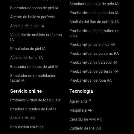
Simulador de color de pelo IA
Buscador de tonos de piel IA
Prueba virtual de peinados IA
Agente de belleza perfecto
Análisis del tipo de cabello IA
Análisis de la piel IA
Prueba virtual de esmaltes de
Validador de análisis cutáneos
uñas
IA
Prueba virtual de anillos RA
Simulación de piel IA
Prueba virtual de pulseras RA
Analizador facial IA
Prueba virtual de calzado RA
Buscador de tonos de piel IA
Prueba virtual de carteras RA
Simulador de remodelación
facial IA
Prueba virtual de ropa RA
Servicio online
Tecnología
Probador Virtual de Maquillaje
TM
AgileHand
Pruebas Virtuales de Gafas
Maquillaje AR
Análisis de piel
Cara 3D en Vivo AR
Simulación estética
Cuidado de Piel AR