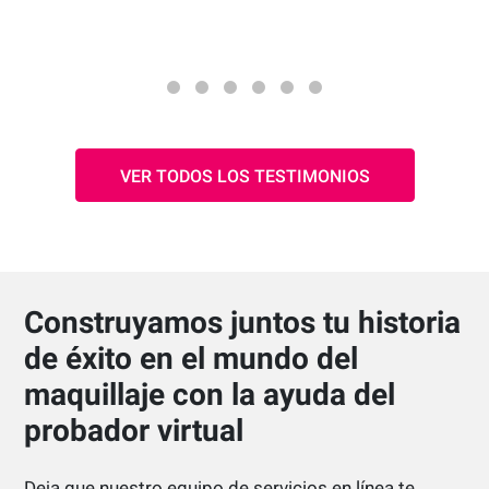
consumidores\".
s
buscaba
de RA e 
consegu
realista.
VER TODOS LOS TESTIMONIOS
Construyamos juntos tu historia
de éxito en el mundo del
maquillaje con la ayuda del
probador virtual
Deja que nuestro equipo de servicios en línea te