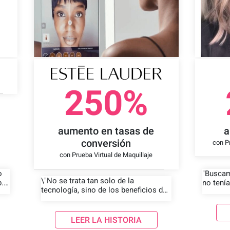
250%
aumento en tasas de
a
conversión
con Pr
con Prueba Virtual de Maquillaje
o
"Buscam
\"No se trata tan solo de la
p.
no tenía
tecnología, sino de los beneficios de
mo
los que
la tecnología. Lo que estamos
nuevo s
desarrollando para la marca Estée
usuario
Lauder es tecnología destinada a
dos
LEER LA HISTORIA
crear el
mejorar la experiencia de los
es
creíamo