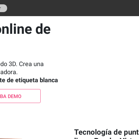
r
nline de
ado 3D. Crea una
vadora.
rte de etiqueta blanca
EBA DEMO
Tecnología de punta