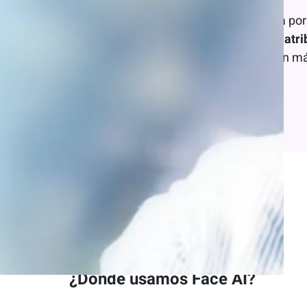
Face AI
es una tecnología potenciada por i
Permite interpretar
más de 70 atri
Esta tecnología ha sido entrenada con m
¿Dónde usamos Face AI?