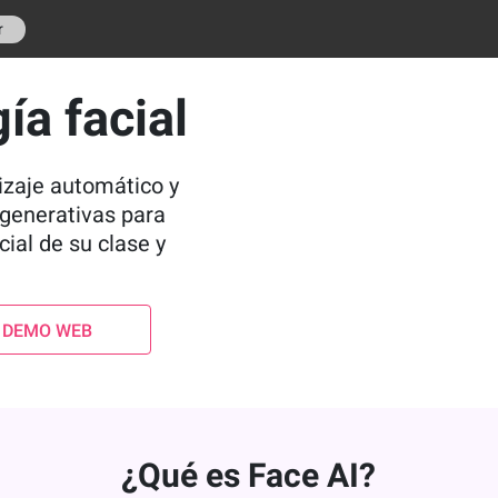
r
ía facial
izaje automático y
 generativas para
cial de su clase y
 DEMO WEB
¿Qué es Face AI?