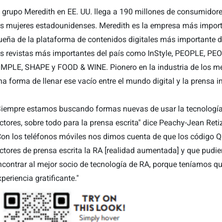
l grupo Meredith en EE. UU. llega a 190 millones de consumido
as mujeres estadounidenses. Meredith es la empresa más importan
ueña de la plataforma de contenidos digitales más importante 
as revistas más importantes del país como InStyle, PEOPLE, PE
IMPLE, SHAPE y FOOD & WINE. Pionero en la industria de los me
na forma de llenar ese vacío entre el mundo digital y la prensa 
Siempre estamos buscando formas nuevas de usar la tecnología p
ectores, sobre todo para la prensa escrita" dice Peachy-Jean Ret
Con los teléfonos móviles nos dimos cuenta de que los código Q
ectores de prensa escrita la RA [realidad aumentada] y que pudie
ncontrar al mejor socio de tecnología de RA, porque teníamos qu
xperiencia gratificante."