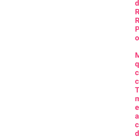
d
R
R
P
o
M
q
c
c
T
m
e
a
c
d