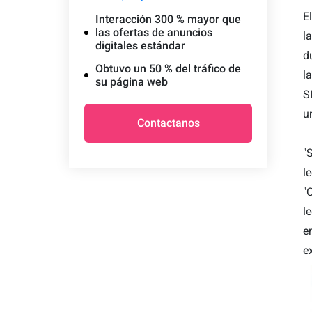
E
Interacción 300 % mayor que
las ofertas de anuncios
l
digitales estándar
d
Obtuvo un 50 % del tráfico de
l
su página web
S
u
Contactanos
"
l
"
l
e
e