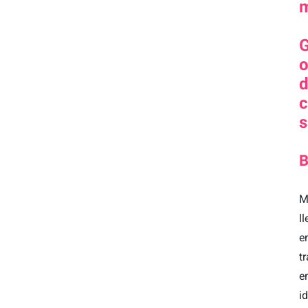
G
o
d
c
s
B
M
l
e
t
e
i