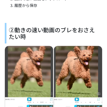
履歴から保存
②動きの速い動画のブレをおさえ
たい時