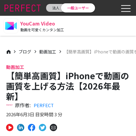
法人
一般ユーザー
YouCam Video
動画を可愛くカンタン加工
ブログ
動画加工
【簡単高画質】iPhoneで動画の画質
動画加工
【簡単高画質】iPhoneで動画の
画質を上げる方法【2026年最
新】
原作者:
PERFECT
2026年6月3日 目安時間 3 分