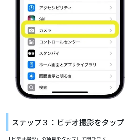
ステップ３：ビデオ撮影をタップ
「ビデオ撮影」の項目をタップして開きます。