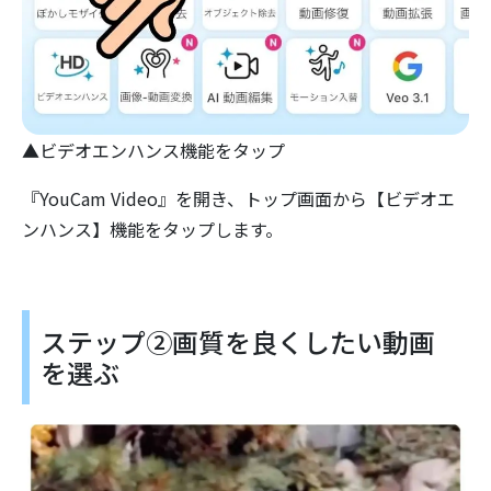
▲ビデオエンハンス機能をタップ
『YouCam Video』を開き、トップ画面から【ビデオエ
ンハンス】機能をタップします。
ステップ②画質を良くしたい動画
を選ぶ