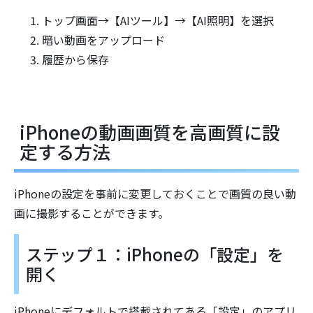
トップ画面→【AIツール】→【AI照明】を選択
暗い動画をアップロード
履歴から保存
iPhoneの動画画質を高画質に設
定する方法
iPhoneの設定を事前に変更しておくことで画質の良い動
画に撮影することができます。
ステップ１：iPhoneの「設定」を
開く
iPhoneにデフォルトで搭載されてある「設定」のアプリ