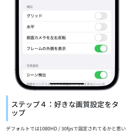
ステップ４：好きな画質設定をタ
ップ
デフォルトでは1080HD / 30fpsで設定されてるかと思い