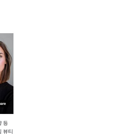
양 등
칭 뷰티