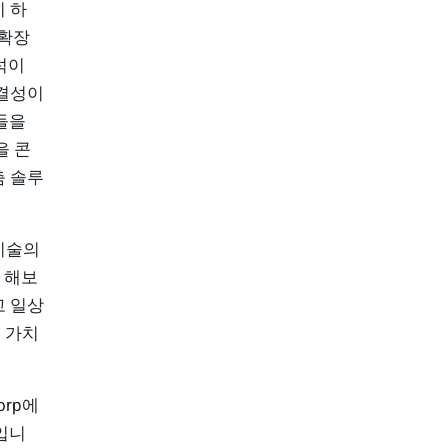
 하
 확장
분석이
연결성이
들을
을 콘
춤 솔루
기술의
쯤 해보
고 일상
 가치
orp에
입니