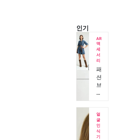
인기
AR
액
세
서
리
패
션
브
랜
드
가
얼
AI
굴
가
인
상
식
기
피