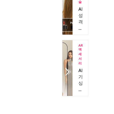
술
팅
AI
API
성
로
격
자
테
사
스
몰
트
고
AR
와
액
객
얼
세
데
서
굴
이
리
분
터
AR
석,
자
가
맞
산
상
춤
을
피
형
내…
팅
뷰
vs
티
AI
고