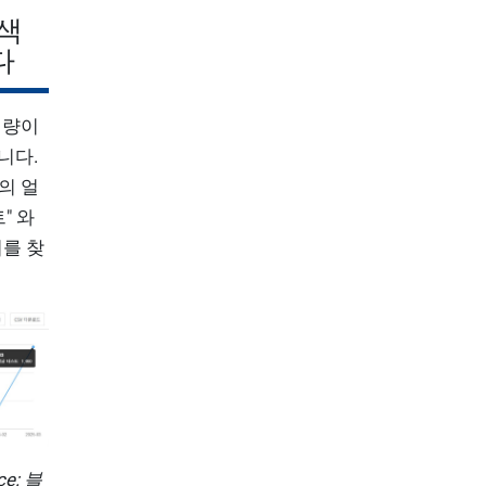
검색
다
색량이
니다.
의 얼
" 와
리를 찾
e: 블