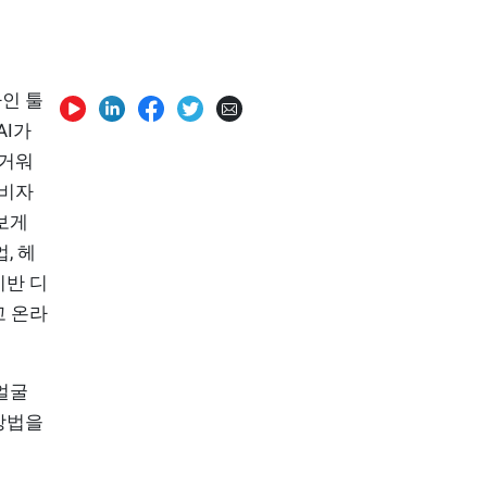
라인 툴
AI가
즐거워
소비자
보게
, 헤
기반 디
고 온라
얼굴
방법을