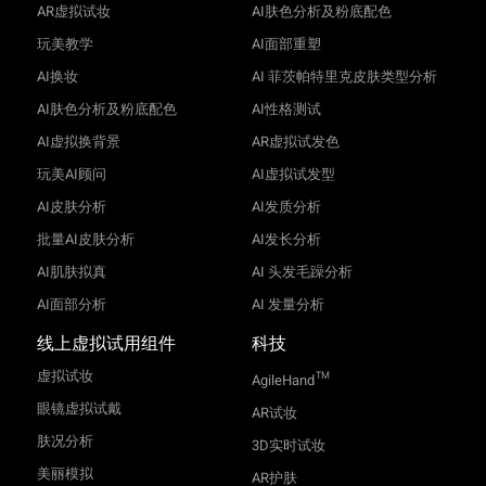
AR虚拟试妆
AI肤色分析及粉底配色
玩美教学
AI面部重塑
AI换妆
AI 菲茨帕特里克皮肤类型分析
AI肤色分析及粉底配色
AI性格测试
AI虚拟换背景
AR虚拟试发色
玩美AI顾问
AI虚拟试发型
AI皮肤分析
AI发质分析
批量AI皮肤分析
AI发长分析
AI肌肤拟真
AI 头发毛躁分析
AI面部分析
AI 发量分析
线上虚拟试用组件
科技
虚拟试妆
TM
AgileHand
眼镜虚拟试戴
AR试妆
肤况分析
3D实时试妆
美丽模拟
AR护肤