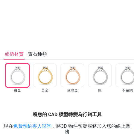
戒指材質
寶石種類
白金
黃金
玫瑰金
銀
不鏽鋼
將您的 CAD 模型轉變為行銷工具
現在
免費預約專人諮詢
，
將3D 物件預覽服務加入您的線上業
務