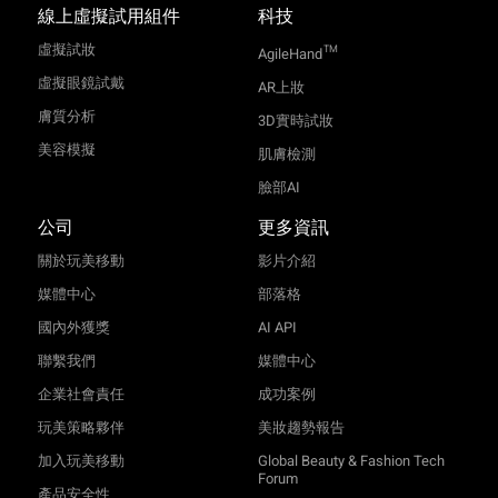
線上虛擬試用組件
科技
虛擬試妝
TM
AgileHand
虛擬眼鏡試戴
AR上妝
膚質分析
3D實時試妝
美容模擬
肌膚檢測
臉部AI
公司
更多資訊
關於玩美移動
影片介紹
媒體中心
部落格
國內外獲獎
AI API
聯繫我們
媒體中心
企業社會責任
成功案例
玩美策略夥伴
美妝趨勢報告
加入玩美移動
Global Beauty & Fashion Tech
Forum
產品安全性