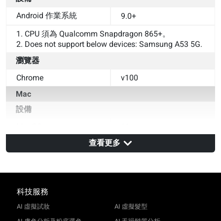
Android 作業系統
9.0+
1. CPU 須為 Qualcomm Snapdragon 865+。
2. Does not support below devices: Samsung A53 5G.
瀏覽器
Chrome
v100
Mac
設備
MacOS
11+
查看更多
1. Apple Macbook Air (M1, 2020)
瀏覽器
Safari
v14
科技服務
Chrome
v100
AI 虛擬試妝
AI 虛擬髮型