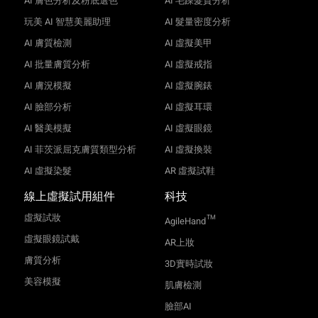
AI 膚色分析及粉底選色
AI 毛躁髮質分析
玩美 AI 智慧美麗助理
AI 髮量密度分析
AI 膚質檢測
AI 虛擬美甲
AI 批量膚質分析
AI 虛擬戒指
AI 膚況模擬
AI 虛擬腕錶
AI 臉部分析
AI 虛擬耳環
AI 醫美模擬
AI 虛擬眼鏡
AI 菲茨派屈克膚質類型分析
AI 虛擬換裝
AI 虛擬染髮
AR 虛擬試鞋
線上虛擬試用組件
科技
虛擬試妝
TM
AgileHand
虛擬眼鏡試戴
AR上妝
膚質分析
3D實時試妝
美容模擬
肌膚檢測
臉部AI