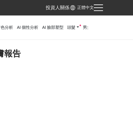
投資人關係
正體中文
膚色分析
AI 個性分析
AI 臉部塑型
頭髮
男士美容
膚報告