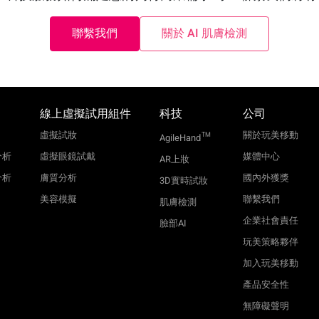
聯繫我們
關於 AI 肌膚檢測
線上虛擬試用組件
科技
公司
虛擬試妝
關於玩美移動
TM
AgileHand
分析
虛擬眼鏡試戴
媒體中心
AR上妝
分析
膚質分析
國內外獲獎
3D實時試妝
美容模擬
聯繫我們
肌膚檢測
企業社會責任
臉部AI
玩美策略夥伴
加入玩美移動
產品安全性
無障礙聲明