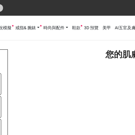
況模擬
戒指& 腕錶
時尚與配件
鞋款
3D 預覽
美甲
AI五官及
您的肌