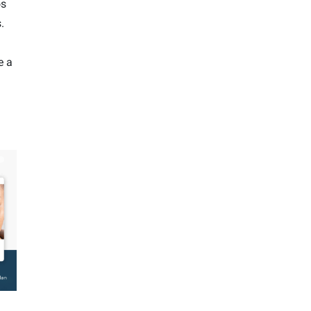
os
.
e a