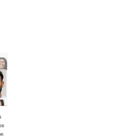
s
os
en