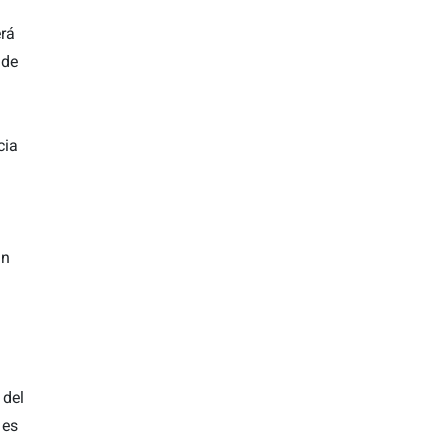
erá
 de
cia
a
an
 del
 es