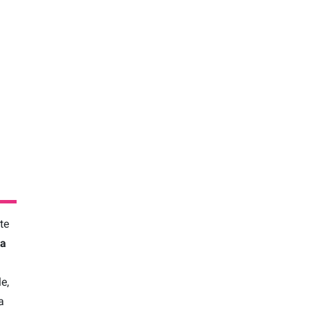
te
za
e,
a