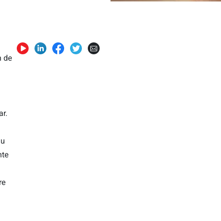
n de
r.
 u
nte
re