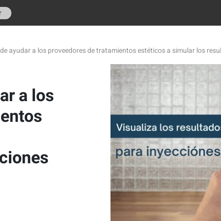
r
de ayudar a los proveedores de tratamientos estéticos a simular los resu
r a los
ientos
cciones