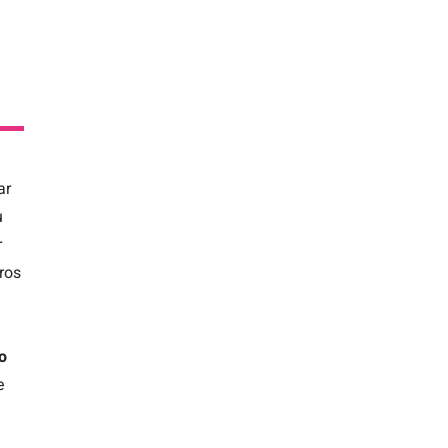
ar
u
r
ros
o
e