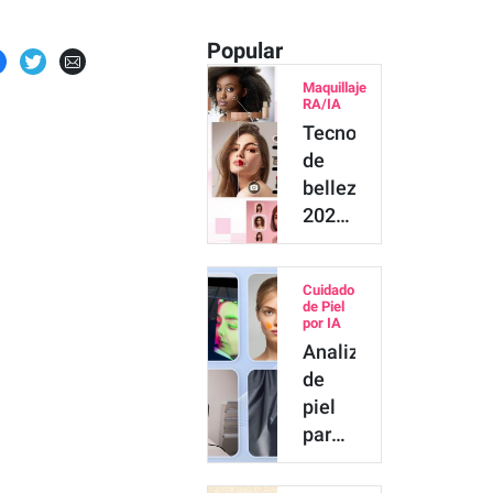
Popular
Maquillaje
RA/IA
Tecnología
de
belleza
2026:
guía
completa
Cuidado
de
de Piel
beauty
por IA
Analizadores
tech,
de
IA y…
piel
para
detectar
problemas