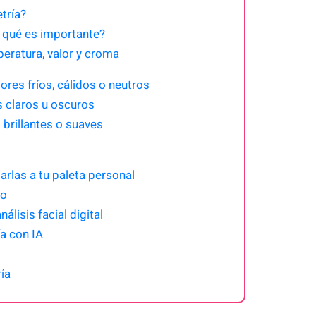
tría?
r qué es importante?
peratura, valor y croma
res fríos, cálidos o neutros
s claros u oscuros
 brillantes o suaves
rlas a tu paleta personal
so
álisis facial digital
ía con IA
ía