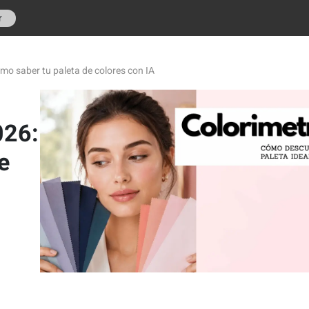
r
ómo saber tu paleta de colores con IA
026:
e