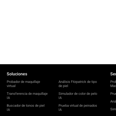
Soluciones
Ser
Probador de maquillaje
Análisis Fitzpatrick de tipo
Pro
virtual
de piel
Maq
Transferencia de maquillaje
Simulador de color de pelo
Pru
IA
IA
Anál
Buscador de tonos de piel
Prueba virtual de peinados
Sim
IA
IA