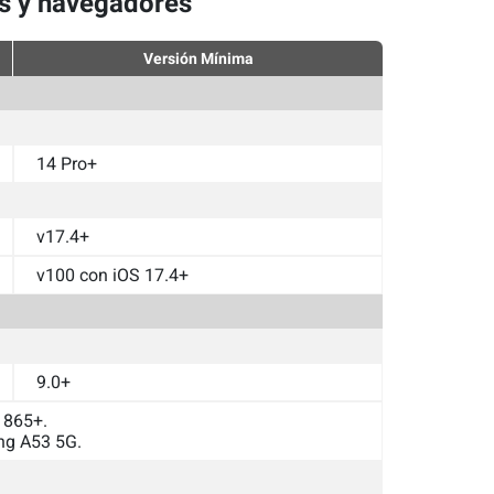
os y navegadores
Versión Mínima
14 Pro+
v17.4+
v100 con iOS 17.4+
9.0+
 865+.
ng A53 5G.