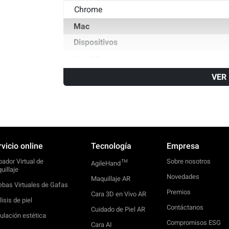
Chrome
Mac
Dispositivos
MacOS
1. Apple Macbook Air (M1, 2020)
VER
Navegadores
Safari
Chrome
vicio online
Tecnología
Empresa
bador Virtual de
Sobre nosotros
TM
AgileHand
uillaje
Novedades
Maquillaje AR
ebas Virtuales de Gafas
Premios
Cara 3D en Vivo AR
isis de piel
Contáctanos
Cuidado de Piel AR
ulación estética
Compromisos ESG
Cara AI