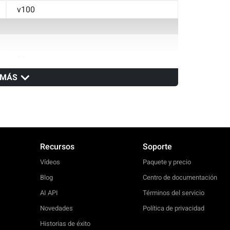
v100
11+
 MÁS
v14
v100
Recursos
Soporte
Vídeos
Paquete y precio
Blog
Centro de documentación
AI API
Términos del servicio
Novedades
Política de privacidad
Historias de éxito