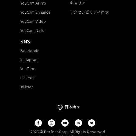
YouCam AI Pro
キャリア
YouCam Enhance
アクセシビリティ声明
YouCam Video
YouCam Nails
SNS
Facebook
Instagram
YouTube
LinkedIn
Twitter
日本語
2026 © Perfect Corp. All Rights Reserved.