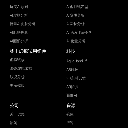
玩美AI顾问
AI虚拟试发型
AI皮肤分析
AI发质分析
批量AI皮肤分析
AI发长分析
AI肌肤拟真
AI 头发毛躁分析
AI面部分析
AI 发量分析
线上虚拟试用组件
科技
虚拟试妆
TM
AgileHand
眼镜虚拟试戴
AR试妆
肤况分析
3D实时试妆
美丽模拟
AR护肤
面部AI
公司
资源
关于玩美
视频
新闻
博客