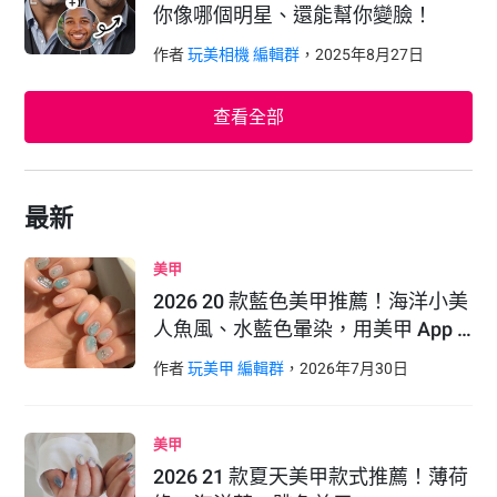
你像哪個明星、還能幫你變臉！
作者
玩美相機 編輯群
，
2025
年
8
月
27
日
查看全部
最新
美甲
2026 20 款藍色美甲推薦！海洋小美
人魚風、水藍色暈染，用美甲 App …
作者
玩美甲 編輯群
，
2026
年
7
月
30
日
美甲
2026 21 款夏天美甲款式推薦！薄荷