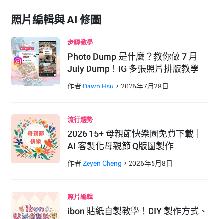
照片編輯與 AI 修圖
步驟教學
Photo Dump 是什麼？教你做 7 月
July Dump！IG 多張照片排版教學
作者
Dawn Hsu
，
2026
年
7
月
28
日
流行趨勢
2026 15+ 母親節快樂圖免費下載｜
AI 客製化母親節 Q版圖製作
作者
Zeyen Cheng
，
2026
年
5
月
8
日
照片編輯
ibon 貼紙自製教學！DIY 製作方式、