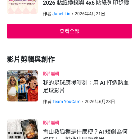
2026 貼紙價錢與 4x6 貼紙列印步驟
作者
Janet Lin
，
2026
年
4
月
21
日
查看全部
影片剪輯與創作
影片編輯
我的足球應援時刻：用 AI 打造熱血
足球影片
作者
Team YouCam
，
2026
年
6
月
23
日
影片編輯
雪山救狐狸是什麼梗？AI 短劇為何