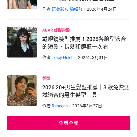
作者
玩美彩妝 編輯群
，
2026
年
4
月
24
日
AI/AR 虛擬染髮
戴眼鏡髮型推薦！2026各臉型適合
的短髮、長髮和鏡框一次看
作者
Tracy Hsieh
，
2026
年
3
月
31
日
髮型
2026 20+男生髮型推薦｜3 款免費測
試適合的男生髮型工具
作者
Rebecca
，
2026
年
3
月
27
日
查看全部