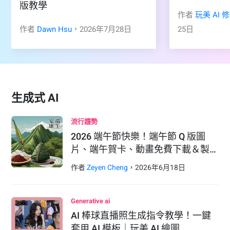
版教學
作者
玩美 AI 
作者
Dawn Hsu
，
2026
年
7
月
28
日
25
日
生成式 AI
流行趨勢
2026 端午節快樂！端午節 Q 版圖
片、端午賀卡、動畫免費下載＆製…
作者
Zeyen Cheng
，
2026
年
6
月
18
日
Generative ai
AI 棒球直播照生成指令教學！一鍵
套用 AI 模板｜玩美 AI 繪圖