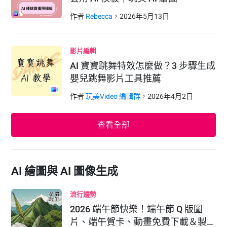
作者
Rebecca
，
2026
年
5
月
13
日
影片編輯
AI 寶寶跳舞特效怎麼做？3 步驟生成
嬰兒跳舞影片工具推薦
作者
玩美Video 編輯群
，
2026
年
4
月
2
日
查看全部
AI 繪圖與 AI 圖像生成
流行趨勢
2026 端午節快樂！端午節 Q 版圖
片、端午賀卡、動畫免費下載＆製…