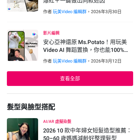
爆紅＋一鍵做出同款迷因
作者
玩美Video 編輯群
，
2026
年
3
月
30
日
影片編輯
安心亞神還原 Ms.Potato！用玩美
Video AI 舞蹈置換，你也能100%…
作者
玩美Video 編輯群
，
2026
年
3
月
12
日
查看全部
髮型與臉型搭配
AI/AR 虛擬染髮
2026 10 款中年婦女短髮造型推薦：
50–60 歲媽媽減齡好整理髮型