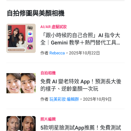
自拍修圖與美顏相機
AI/AR 虛擬試妝
「跟小時候的自己合照」AI 指令大
全｜Gemini 教學＋熱門替代工具…
作者
Rebecca
，
2025
年
10
月
22
日
自拍相機
免費 AI 變老特效 App！預測長大後
的樣子、逆齡童顏一次玩
作者
玩美彩妝 編輯群
，
2025
年
10
月
9
日
照片編輯
5款明星臉測試App推薦！免費測試