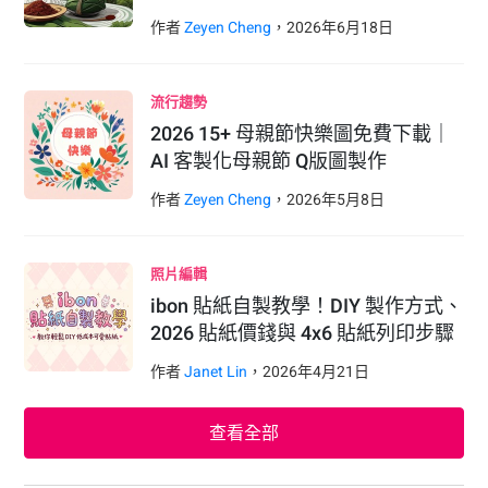
作者
Zeyen Cheng
，
2026
年
6
月
18
日
流行趨勢
2026 15+ 母親節快樂圖免費下載｜
AI 客製化母親節 Q版圖製作
作者
Zeyen Cheng
，
2026
年
5
月
8
日
照片編輯
ibon 貼紙自製教學！DIY 製作方式、
2026 貼紙價錢與 4x6 貼紙列印步驟
作者
Janet Lin
，
2026
年
4
月
21
日
查看全部