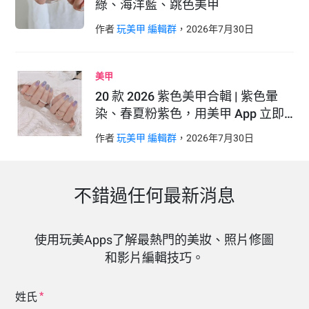
綠、海洋藍、跳色美甲
作者
玩美甲 編輯群
，
2026
年
7
月
30
日
美甲
20 款 2026 紫色美甲合輯 | 紫色暈
染、春夏粉紫色，用美甲 App 立即…
作者
玩美甲 編輯群
，
2026
年
7
月
30
日
不錯過任何最新消息
使用玩美Apps了解最熱門的美妝、照片修圖
和影片編輯技巧。
姓氏