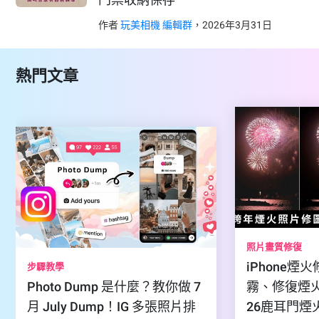
作者
玩美相機 編輯群
，
2026
年
3
月
31
日
熱門文章
照片畫質修復
iPhone
步驟教學
Photo Dump 是什麼？教你做 7
霧、修復煙火
月 July Dump！IG 多張照片排
26鹿耳門煙