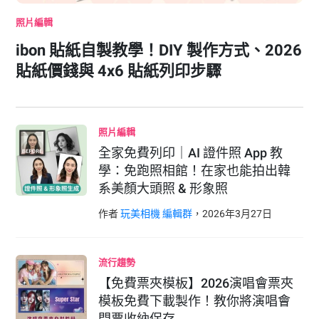
照片編輯
ibon 貼紙自製教學！DIY 製作方式、2026
貼紙價錢與 4x6 貼紙列印步驟
照片編輯
全家免費列印｜AI 證件照 App 教
學：免跑照相館！在家也能拍出韓
系美顏大頭照 & 形象照
作者
玩美相機 編輯群
，
2026
年
3
月
27
日
流行趨勢
【免費票夾模板】2026演唱會票夾
模板免費下載製作！教你將演唱會
門票收納保存