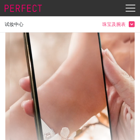
试妆中心
珠宝及腕表