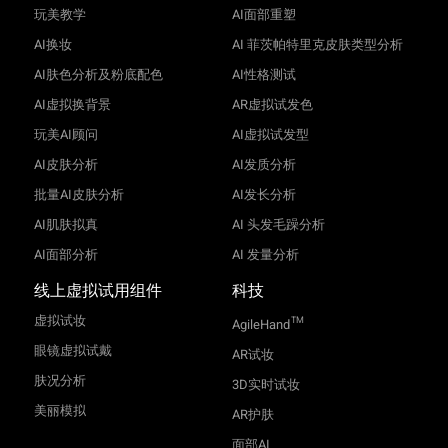
玩美教学
AI面部重塑
AI换妆
AI 菲茨帕特里克皮肤类型分析
AI肤色分析及粉底配色
AI性格测试
AI虚拟换背景
AR虚拟试发色
玩美AI顾问
AI虚拟试发型
AI皮肤分析
AI发质分析
批量AI皮肤分析
AI发长分析
AI肌肤拟真
AI 头发毛躁分析
AI面部分析
AI 发量分析
线上虚拟试用组件
科技
虚拟试妆
TM
AgileHand
眼镜虚拟试戴
AR试妆
肤况分析
3D实时试妆
美丽模拟
AR护肤
面部AI