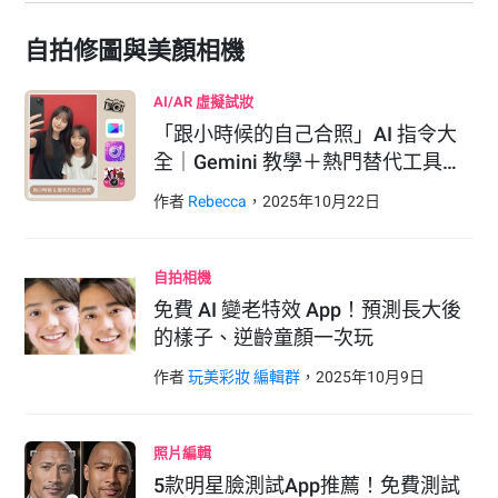
自拍修圖與美顏相機
AI/AR 虛擬試妝
「跟小時候的自己合照」AI 指令大
全｜Gemini 教學＋熱門替代工具…
作者
Rebecca
，
2025
年
10
月
22
日
自拍相機
免費 AI 變老特效 App！預測長大後
的樣子、逆齡童顏一次玩
作者
玩美彩妝 編輯群
，
2025
年
10
月
9
日
照片編輯
5款明星臉測試App推薦！免費測試