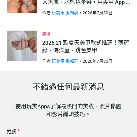
人魚風、水藍色暈染，用美甲 App …
作者
玩美甲 編輯群
，
2026
年
7
月
30
日
美甲
2026 21 款夏天美甲款式推薦！薄荷
綠、海洋藍、跳色美甲
作者
玩美甲 編輯群
，
2026
年
7
月
30
日
不錯過任何最新消息
使用玩美Apps了解最熱門的美妝、照片修圖
和影片編輯技巧。
姓氏