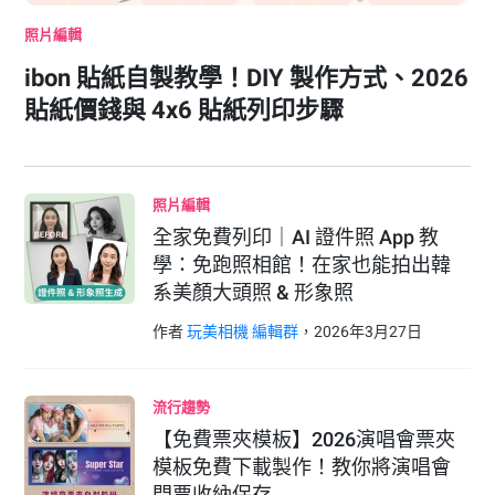
照片編輯
ibon 貼紙自製教學！DIY 製作方式、2026
貼紙價錢與 4x6 貼紙列印步驟
照片編輯
全家免費列印｜AI 證件照 App 教
學：免跑照相館！在家也能拍出韓
系美顏大頭照 & 形象照
作者
玩美相機 編輯群
，
2026
年
3
月
27
日
流行趨勢
【免費票夾模板】2026演唱會票夾
模板免費下載製作！教你將演唱會
門票收納保存