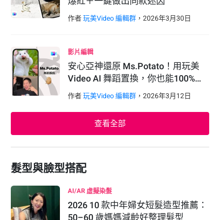
爆紅＋一鍵做出同款迷因
作者
玩美Video 編輯群
，
2026
年
3
月
30
日
影片編輯
安心亞神還原 Ms.Potato！用玩美
Video AI 舞蹈置換，你也能100%…
作者
玩美Video 編輯群
，
2026
年
3
月
12
日
查看全部
髮型與臉型搭配
AI/AR 虛擬染髮
2026 10 款中年婦女短髮造型推薦：
50–60 歲媽媽減齡好整理髮型