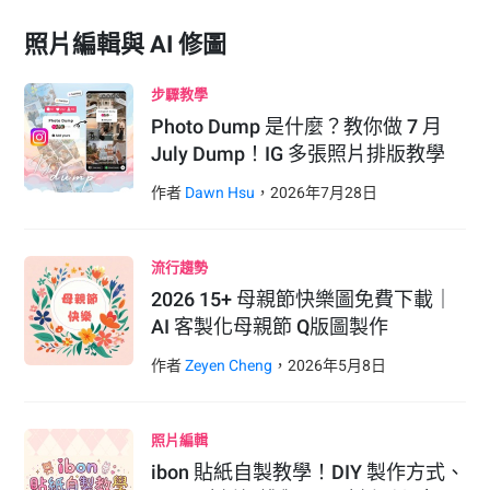
照片編輯與 AI 修圖
步驟教學
Photo Dump 是什麼？教你做 7 月
July Dump！IG 多張照片排版教學
作者
Dawn Hsu
，
2026
年
7
月
28
日
流行趨勢
2026 15+ 母親節快樂圖免費下載｜
AI 客製化母親節 Q版圖製作
作者
Zeyen Cheng
，
2026
年
5
月
8
日
照片編輯
ibon 貼紙自製教學！DIY 製作方式、