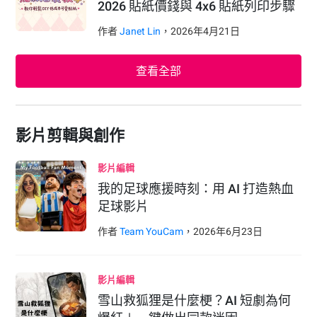
2026 貼紙價錢與 4x6 貼紙列印步驟
作者
Janet Lin
，
2026
年
4
月
21
日
查看全部
影片剪輯與創作
影片編輯
我的足球應援時刻：用 AI 打造熱血
足球影片
作者
Team YouCam
，
2026
年
6
月
23
日
影片編輯
雪山救狐狸是什麼梗？AI 短劇為何