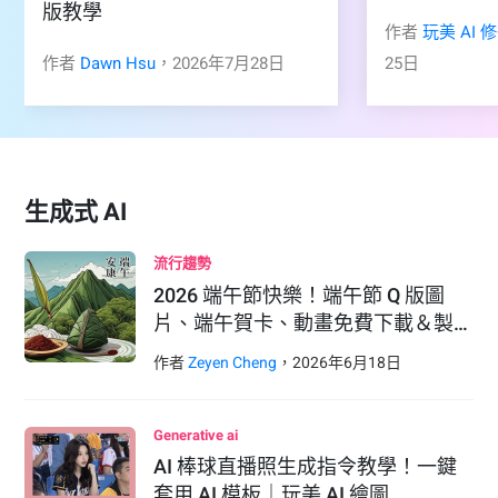
版教學
作者
玩美 AI 
作者
Dawn Hsu
，
2026
年
7
月
28
日
25
日
生成式 AI
流行趨勢
2026 端午節快樂！端午節 Q 版圖
片、端午賀卡、動畫免費下載＆製…
作者
Zeyen Cheng
，
2026
年
6
月
18
日
Generative ai
AI 棒球直播照生成指令教學！一鍵
套用 AI 模板｜玩美 AI 繪圖