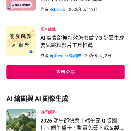
作者
Rebecca
，
2026
年
5
月
13
日
影片編輯
AI 寶寶跳舞特效怎麼做？3 步驟生成
嬰兒跳舞影片工具推薦
作者
玩美Video 編輯群
，
2026
年
4
月
2
日
查看全部
AI 繪圖與 AI 圖像生成
流行趨勢
2026 端午節快樂！端午節 Q 版圖
片、端午賀卡、動畫免費下載＆製…