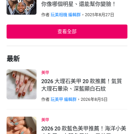
你像哪個明星、還能幫你變臉！
作者
玩美相機 編輯群
，
2025
年
8
月
27
日
查看全部
最新
美甲
2026 大理石美甲 20 款推薦！氣質
大理石暈染、深藍顯白石紋
作者
玩美甲 編輯群
，
2026
年
8
月
5
日
美甲
2026 20 款藍色美甲推薦！海洋小美