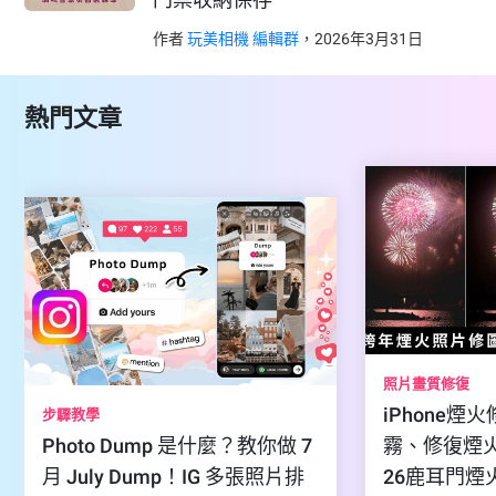
作者
玩美相機 編輯群
，
2026
年
3
月
31
日
熱門文章
照片畫質修復
iPhone
步驟教學
Photo Dump 是什麼？教你做 7
霧、修復煙火
月 July Dump！IG 多張照片排
26鹿耳門煙