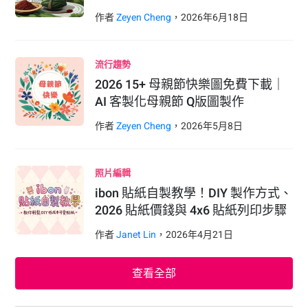
作者
Zeyen Cheng
，
2026
年
6
月
18
日
流行趨勢
2026 15+ 母親節快樂圖免費下載｜
AI 客製化母親節 Q版圖製作
作者
Zeyen Cheng
，
2026
年
5
月
8
日
照片編輯
ibon 貼紙自製教學！DIY 製作方式、
2026 貼紙價錢與 4x6 貼紙列印步驟
作者
Janet Lin
，
2026
年
4
月
21
日
查看全部