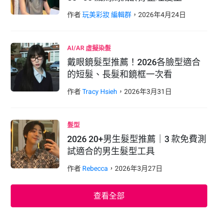
作者
玩美彩妝 編輯群
，
2026
年
4
月
24
日
AI/AR 虛擬染髮
戴眼鏡髮型推薦！2026各臉型適合
的短髮、長髮和鏡框一次看
作者
Tracy Hsieh
，
2026
年
3
月
31
日
髮型
2026 20+男生髮型推薦｜3 款免費測
試適合的男生髮型工具
作者
Rebecca
，
2026
年
3
月
27
日
查看全部