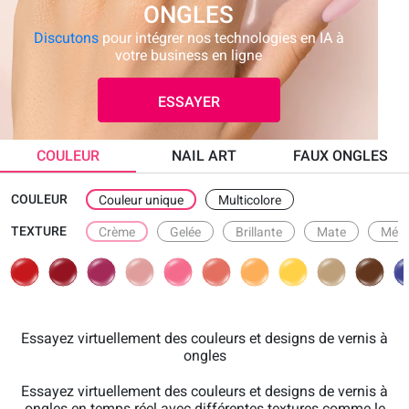
ONGLES
Discutons
pour intégrer nos technologies en IA à
votre business en ligne
ESSAYER
COULEUR
NAIL ART
FAUX ONGLES
COULEUR
Couleur unique
Multicolore
TEXTURE
Crème
Gelée
Brillante
Mate
Méta
Essayez virtuellement des couleurs et designs de vernis à
ongles
Essayez virtuellement des couleurs et designs de vernis à
ongles en temps réel avec différentes textures comme le